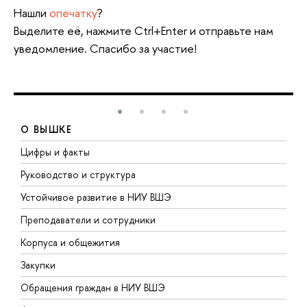
Нашли
опечатку
?
Выделите её, нажмите Ctrl+Enter и отправьте нам
уведомление. Спасибо за участие!
О ВЫШКЕ
Цифры и факты
Л
Руководство и структура
Д
Устойчивое развитие в НИУ ВШЭ
О
Преподаватели и сотрудники
П
Корпуса и общежития
В
Закупки
П
Обращения граждан в НИУ ВШЭ
А