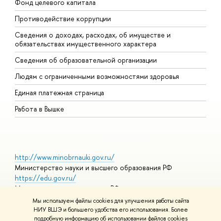
Фонд целевого капитала
Д
Противодействие коррупции
Ц
Сведения о доходах, расходах, об имуществе и
Б
обязательствах имущественного характера
О
Сведения об образовательной организации
О
Людям с ограниченными возможностями здоровья
Единая платежная страница
Работа в Вышке
http://www.minobrnauki.gov.ru/
Министерство науки и высшего образования РФ
https://edu.gov.ru/
Министерство просвещения РФ
https://elearning.hse.ru/mooc
Мы используем файлы cookies для улучшения работы сайта
Массовые открытые онлайн-курсы
НИУ ВШЭ и большего удобства его использования. Более
подробную информацию об использовании файлов cookies