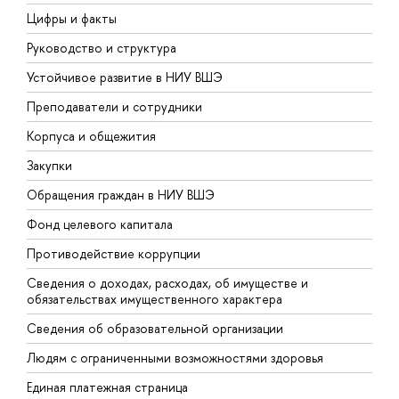
Цифры и факты
Л
Руководство и структура
Д
Устойчивое развитие в НИУ ВШЭ
О
Преподаватели и сотрудники
П
Корпуса и общежития
В
Закупки
П
Обращения граждан в НИУ ВШЭ
А
Фонд целевого капитала
Д
Противодействие коррупции
Ц
Сведения о доходах, расходах, об имуществе и
Б
обязательствах имущественного характера
О
Сведения об образовательной организации
О
Людям с ограниченными возможностями здоровья
Единая платежная страница