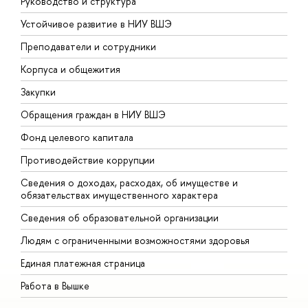
Руководство и структура
Д
Устойчивое развитие в НИУ ВШЭ
О
Преподаватели и сотрудники
П
Корпуса и общежития
В
Закупки
П
Обращения граждан в НИУ ВШЭ
А
Фонд целевого капитала
Д
Противодействие коррупции
Ц
Сведения о доходах, расходах, об имуществе и
Б
обязательствах имущественного характера
О
Сведения об образовательной организации
О
Людям с ограниченными возможностями здоровья
Единая платежная страница
Работа в Вышке