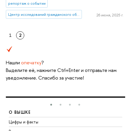
репортаж о событии
Центр исследований гражданского общества и некоммерческого сектора
26 июня, 2025 г.
1
2
Нашли
опечатку
?
Выделите её, нажмите Ctrl+Enter и отправьте нам
уведомление. Спасибо за участие!
О ВЫШКЕ
Цифры и факты
Л