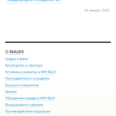
31 января 2022
О ВЫШКЕ
ОБ
Цифры и факты
Ли
Руководство и структура
Дов
Устойчивое развитие в НИУ ВШЭ
Ол
Преподаватели и сотрудники
При
Корпуса и общежития
Вы
Закупки
При
Обращения граждан в НИУ ВШЭ
Ас
Фонд целевого капитала
До
Противодействие коррупции
Цен