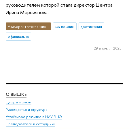
руководителем которой стала директор Центра
Ирина Мерсиянова.
Университетская жизнь
мы помним
достижения
официально
29 апреля 2025
О ВЫШКЕ
ОБ
Цифры и факты
Ли
Руководство и структура
Дов
Устойчивое развитие в НИУ ВШЭ
Ол
Преподаватели и сотрудники
При