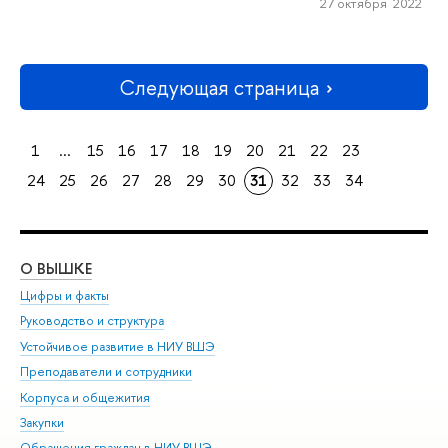
27 октября 2022
Следующая страница
1
...
15
16
17
18
19
20
21
22
23
24
25
26
27
28
29
30
31
32
33
34
О ВЫШКЕ
ОБ
Цифры и факты
Ли
Руководство и структура
Дов
Устойчивое развитие в НИУ ВШЭ
Ол
Преподаватели и сотрудники
При
Корпуса и общежития
Вы
Закупки
При
Обращения граждан в НИУ ВШЭ
Ас