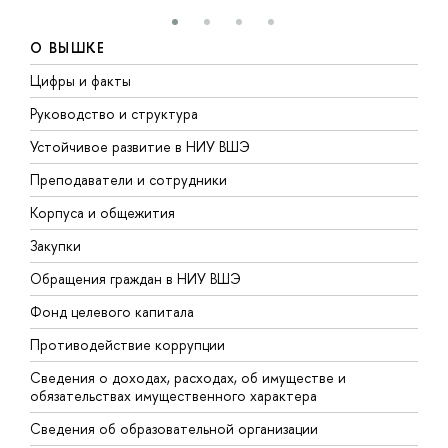
О ВЫШКЕ
Цифры и факты
Л
Руководство и структура
Д
Устойчивое развитие в НИУ ВШЭ
О
Преподаватели и сотрудники
П
Корпуса и общежития
В
Закупки
П
Обращения граждан в НИУ ВШЭ
А
Фонд целевого капитала
Д
Противодействие коррупции
Ц
Сведения о доходах, расходах, об имуществе и
Б
обязательствах имущественного характера
О
Сведения об образовательной организации
О