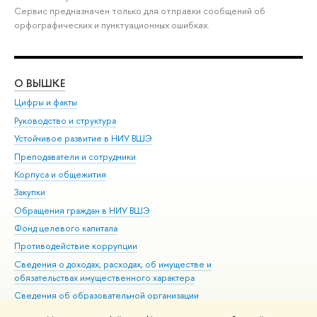
Сервис предназначен только для отправки сообщений об
орфографических и пунктуационных ошибках.
О ВЫШКЕ
ОБ
Цифры и факты
Ли
Руководство и структура
Дов
Устойчивое развитие в НИУ ВШЭ
Ол
Преподаватели и сотрудники
При
Корпуса и общежития
Вы
Закупки
При
Обращения граждан в НИУ ВШЭ
Ас
Фонд целевого капитала
До
Противодействие коррупции
Цен
Сведения о доходах, расходах, об имуществе и
Би
обязательствах имущественного характера
Об
Сведения об образовательной организации
Обр
Людям с ограниченными возможностями здоровья