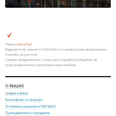
Нашли
опечатку
?
Выделите её, нажмите Ctrl+Enter и отправьте нам уведомление.
Спасибо за участие!
Сервис предназначен только для отправки сообщений об
орфографических и пунктуационных ошибках.
О ВЫШКЕ
ОБ
Цифры и факты
Ли
Руководство и структура
Дов
Устойчивое развитие в НИУ ВШЭ
Ол
Преподаватели и сотрудники
При