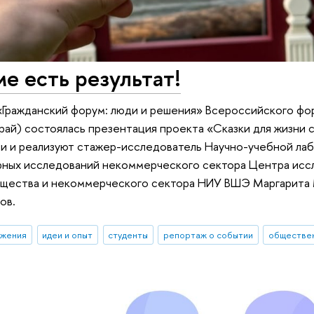
е есть результат!
 «Гражданский форум: люди и решения» Всероссийского ф
рай) состоялась презентация проекта «Сказки для жизни 
и и реализуют стажер-исследователь Научно-учебной ла
ных исследований некоммерческого сектора Центра исс
бщества и некоммерческого сектора НИУ ВШЭ Маргарита
ов.
ижения
идеи и опыт
студенты
репортаж о событии
обществен