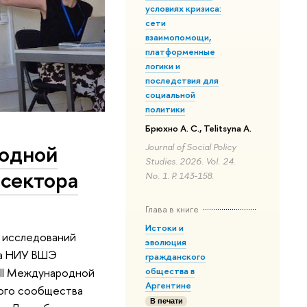
условиях кризиса:
сети
взаимопомощи,
платформенные
логики и
последствия для
социальной
политики
Брюхно А. С., Telitsyna A.
родной
Journal of Social Policy
Studies. 2026. Vol. 24.
 сектора
No. 1. P. 143-158.
Глава в книге
Истоки и
 исследований
эволюция
ра НИУ ВШЭ
гражданского
VII Международной
общества в
Аргентине
ного сообщества
В печати