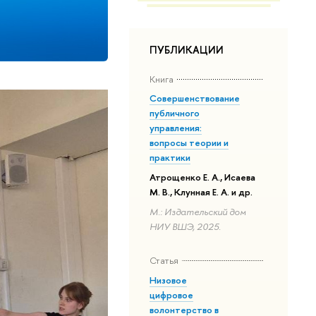
ПУБЛИКАЦИИ
Книга
Совершенствование
публичного
управления:
вопросы теории и
практики
Атрощенко Е. А., Исаева
М. В., Клунная Е. А. и др.
М.: Издательский дом
НИУ ВШЭ, 2025.
Статья
Низовое
цифровое
волонтерство в