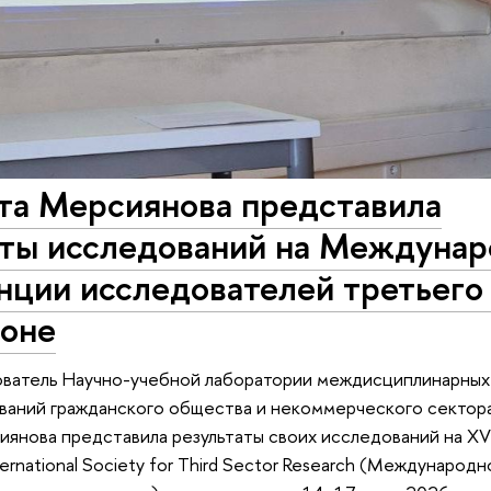
та Мерсиянова представила
аты исследований на Междуна
нции исследователей третьего
боне
ватель Научно-учебной лаборатории междисциплинарных
ваний гражданского общества и некоммерческого секто
янова представила результаты своих исследований на X
ernational Society for Third Sector Research (Международ