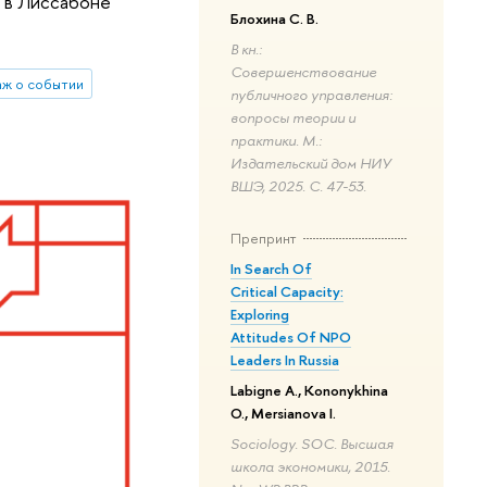
а в Лиссабоне
Блохина С. В.
В кн.:
Совершенствование
ж о событии
публичного управления:
вопросы теории и
практики. М.:
Издательский дом НИУ
ВШЭ, 2025. С. 47-53.
Препринт
In Search Of
Critical Capacity:
Exploring
Attitudes Of NPO
Leaders In Russia
Labigne A., Kononykhina
O., Mersianova I.
Sociology. SOC. Высшая
школа экономики, 2015.