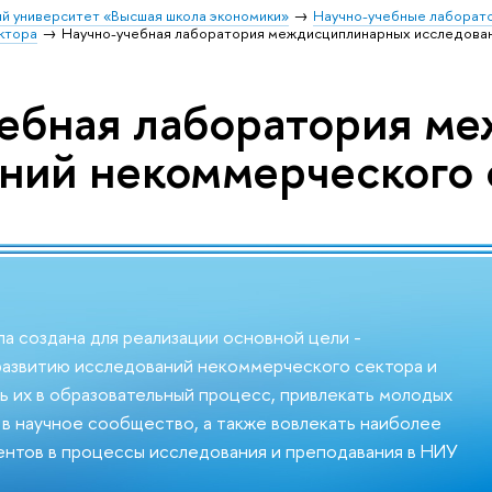
й университет «Высшая школа экономики»
Научно-учебные лаборат
ктора
Научно-учебная лаборатория междисциплинарных исследова
чебная лаборатория м
ний некоммерческого 
а создана для реализации основной цели -
развитию исследований некоммерческого сектора и
ь их в образовательный процесс, привлекать молодых
в научное сообщество, а также вовлекать наиболее
нтов в процессы исследования и преподавания в НИУ