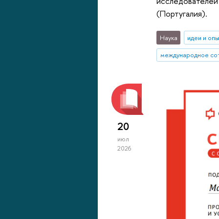
исследователей 
(Португалия).
Наука
идеи и оп
международное со
20
июл
2026