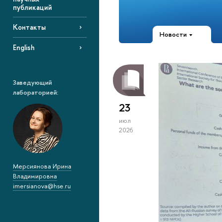
публикаций
Контакты
Новости
English
Заведующий
лабораторией:
23
июл
2026
Мерсиянова Ирина
Владимировна
imersianova@hse.ru