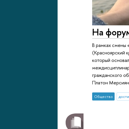
На форум
В рамках смены
(Красноярский к
который основал
междисциплинар
гражданского о
Платон Мерсиян
Общество
дост