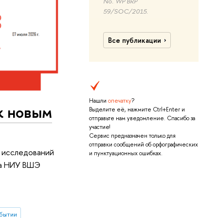
No. WP BRP
59/SOC/2015.
Все публикации
Нашли
опечатку
?
к новым
Выделите её, нажмите Ctrl+Enter и
отправьте нам уведомление. Спасибо за
участие!
Сервис предназначен только для
отправки сообщений об орфографических
 исследований
и пунктуационных ошибках.
ра НИУ ВШЭ
бытии