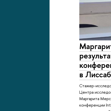
Маргари
результ
конфере
в Лисса
Стажер-исследо
Центра исследо
Маргарита Мерси
конференции Int