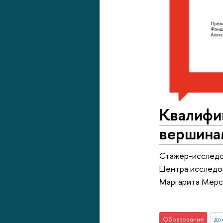
Квалифик
вершина
Стажер-исследо
Центра исследо
Маргарита Мерс
Образование
до