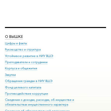
О ВЫШКЕ
ОБ
Цифры и факты
Ли
Руководство и структура
Дов
Устойчивое развитие в НИУ ВШЭ
Ол
Преподаватели и сотрудники
При
Корпуса и общежития
Вы
Закупки
При
Обращения граждан в НИУ ВШЭ
Ас
Фонд целевого капитала
До
Противодействие коррупции
Цен
Сведения о доходах, расходах, об имуществе и
Би
обязательствах имущественного характера
Об
Сведения об образовательной организации