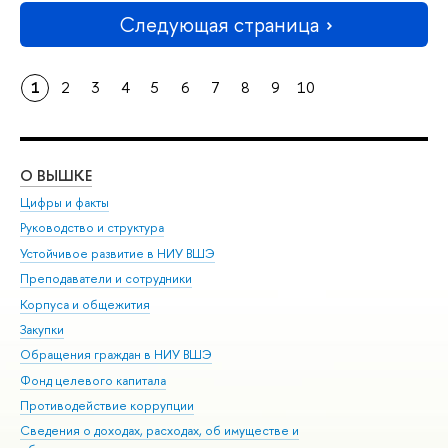
Следующая страница
1
2
3
4
5
6
7
8
9
10
О ВЫШКЕ
ОБ
Цифры и факты
Ли
Руководство и структура
Дов
Устойчивое развитие в НИУ ВШЭ
Ол
Преподаватели и сотрудники
При
Корпуса и общежития
Вы
Закупки
При
Обращения граждан в НИУ ВШЭ
Ас
Фонд целевого капитала
До
Противодействие коррупции
Цен
Сведения о доходах, расходах, об имуществе и
Би