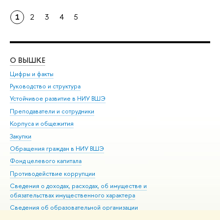
1
2
3
4
5
О ВЫШКЕ
ОБ
Цифры и факты
Ли
Руководство и структура
Дов
Устойчивое развитие в НИУ ВШЭ
Ол
Преподаватели и сотрудники
При
Корпуса и общежития
Вы
Закупки
При
Обращения граждан в НИУ ВШЭ
Ас
Фонд целевого капитала
До
Противодействие коррупции
Цен
Сведения о доходах, расходах, об имуществе и
Би
обязательствах имущественного характера
Об
Сведения об образовательной организации
Обр