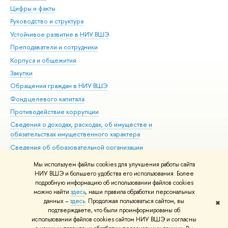
Цифры и факты
Ли
Руководство и структура
Дов
Устойчивое развитие в НИУ ВШЭ
Ол
Преподаватели и сотрудники
При
Корпуса и общежития
Вы
Закупки
При
Обращения граждан в НИУ ВШЭ
Ас
Фонд целевого капитала
До
Противодействие коррупции
Цен
Сведения о доходах, расходах, об имуществе и
Би
обязательствах имущественного характера
Об
Сведения об образовательной организации
Обр
Людям с ограниченными возможностями здоровья
Мы используем файлы cookies для улучшения работы сайта
Единая платежная страница
НИУ ВШЭ и большего удобства его использования. Более
подробную информацию об использовании файлов cookies
Работа в Вышке
можно найти
здесь
, наши правила обработки персональных
данных –
здесь
. Продолжая пользоваться сайтом, вы
✖
Редактору
подтверждаете, что были проинформированы об
© НИУ ВШЭ 1993–2026
Адреса и контакты
Условия использования
использовании файлов cookies сайтом НИУ ВШЭ и согласны