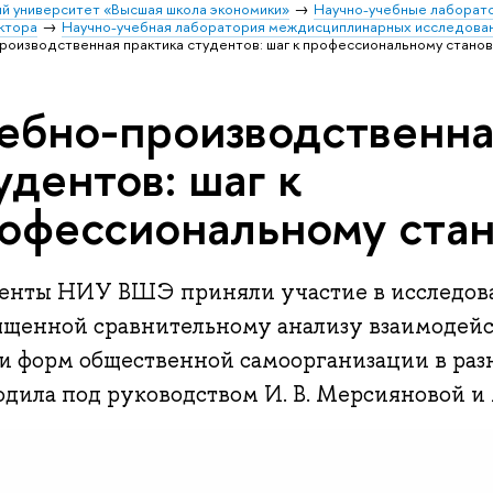
й университет «Высшая школа экономики»
Научно-учебные лаборат
ктора
Научно-учебная лаборатория междисциплинарных исследова
роизводственная практика студентов: шаг к профессиональному стано
ебно-производственна
удентов: шаг к
офессиональному ста
енты НИУ ВШЭ приняли участие в исследова
ященной сравнительному анализу взаимодейст
и форм общественной самоорганизации в разн
одила под руководством И. В. Мерсияновой и 