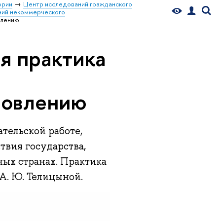
ории
Центр исследований гражданского
ний некоммерческого
влению
я практика
новлению
тельской работе,
вия государства,
ых странах. Практика
А. Ю. Телицыной.