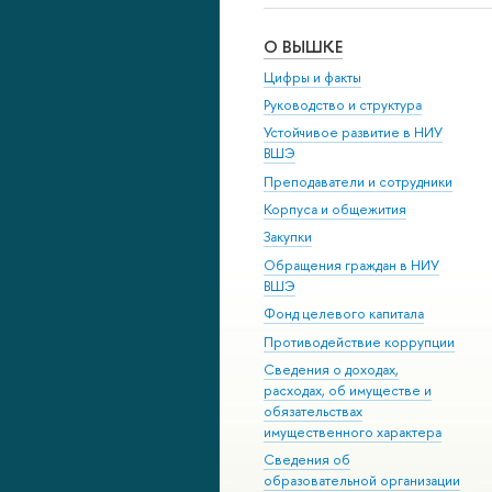
О ВЫШКЕ
Цифры и факты
Руководство и структура
Устойчивое развитие в НИУ
ВШЭ
Преподаватели и сотрудники
Корпуса и общежития
Закупки
Обращения граждан в НИУ
ВШЭ
Фонд целевого капитала
Противодействие коррупции
Сведения о доходах,
расходах, об имуществе и
обязательствах
имущественного характера
Сведения об
образовательной организации