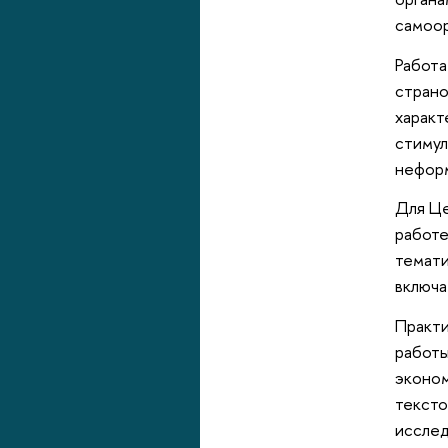
самоор
Работа
страно
характ
стимул
нефор
Для Це
работе
темати
включа
Практи
работы
эконом
тексто
исслед