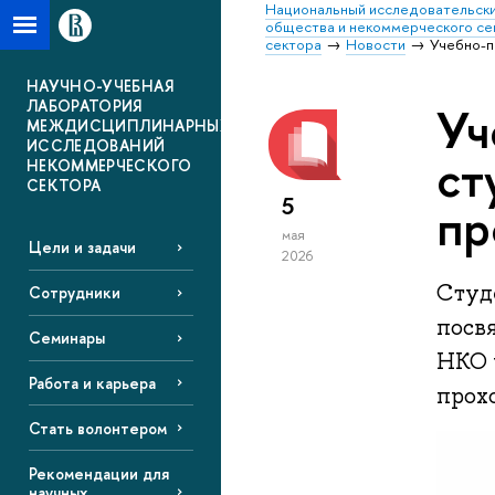
Национальный исследовательски
общества и некоммерческого се
сектора
Новости
Учебно-п
НАУЧНО-УЧЕБНАЯ
ЛАБОРАТОРИЯ
Уч
МЕЖДИСЦИПЛИНАРНЫХ
ИССЛЕДОВАНИЙ
ст
НЕКОММЕРЧЕСКОГО
СЕКТОРА
5
пр
мая
Цели и задачи
2026
Студ
Сотрудники
посв
Семинары
НКО 
Работа и карьера
прох
Стать волонтером
Рекомендации для
научных