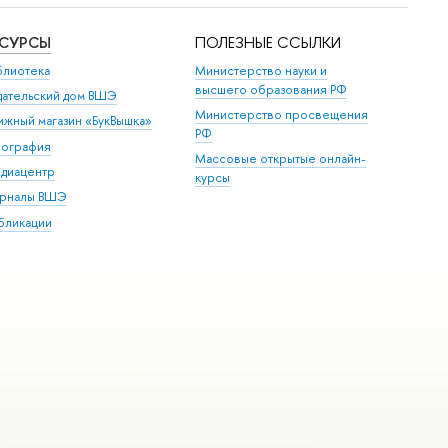
ЕСУРСЫ
ПОЛЕЗНЫЕ ССЫЛКИ
блиотека
Министерство науки и
высшего образования РФ
дательский дом ВШЭ
Министерство просвещения
ижный магазин «БукВышка»
РФ
пография
Массовые открытые онлайн-
диацентр
курсы
рналы ВШЭ
бликации