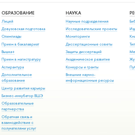
ОБРАЗОВАНИЕ
НАУКА
Р
Лицей
Научные подразделения
Би
Довузовская подготовка
Исследовательские проекты
Из
Олимпиады
Мониторинги
Кн
Прием в бакалавриат
Диссертационные советы
Ти
Вышка+
Защиты диссертаций
Ме
Прием в магистратуру
Академическое развитие
Жу
Аспирантура
Конкурсы и гранты
Пу
Дополнительное
Внешние научно-
образование
информационные ресурсы
Центр развития карьеры
Бизнес-инкубатор ВШЭ
Образовательные
партнерства
Обратная связь и
взаимодействие с
получателями услуг