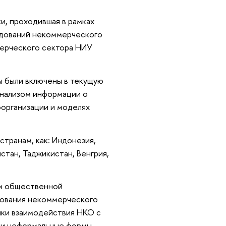
и, проходившая в рамках
едований некоммерческого
мерческого сектора НИУ
ы были включены в текущую
анализом информации о
организации и моделях
странам, как: Индонезия,
истан, Таджикистан, Венгрия,
рм общественной
рования некоммерческого
ики взаимодействия НКО с
я и неформальные формы