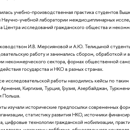
илась учебно-производственная практика студентов Вышк
 Научно-учебной лаборатории междисциплинарных иссл
а Центра исследований гражданского общества и неком
ководством И.В. Мерсияновой и А.Ю. Телицыной студент
овательскую работу и занимались сбором, обработкой и 
ии некоммерческого сектора, формах общественной само
действия государства и НКО в разных странах.
се исследовательской работы находились кейсы по таким 
, Армения, Киргизия, Турция, Грузия, Азербайджан, Туркмен
и Польша.
ты изучали исторические предпосылки современных фо
ганизации, статистику развития НКО, источники финанси
а, цифровые технологии гражданской мобилизации, практ
ми власти, механизмы лоббизма, общественного контрол