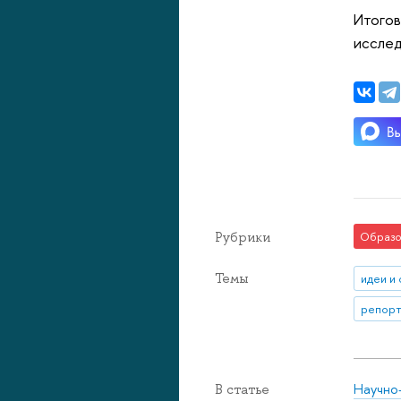
Итогов
исслед
Рубрики
Образо
Темы
идеи и
репорт
Научно
В статье