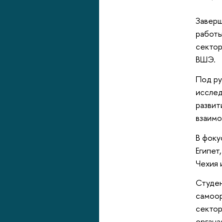
Заверш
работы
сектор
ВШЭ.
Под ру
исслед
развит
взаимо
В фоку
Египет
Чехия 
Студен
самоор
сектор
органа