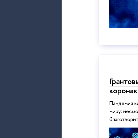
Грантов
коронак
Пандемия к
миру: несмо
благотвори