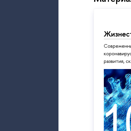
Жизнест
Современный
коронавиру
развития, с