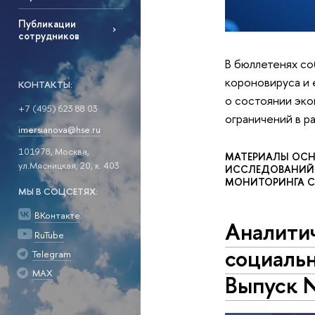
Публикации
сотрудников
В бюллетенях со
короновируса и 
КОНТАКТЫ:
о состоянии эко
+7 (495) 623 88 03
ограничений в р
imersianova@hse.ru
101978, Москва,
МАТЕРИАЛЫ ОСН
ул.Мясницкая, 20, к. 403
ИССЛЕДОВАНИЙ Г
МОНИТОРИНГА С
МЫ В СОЦСЕТЯХ:
ВКонтакте
Аналити
RuTube
социальн
Telegram
MAX
Выпуск №