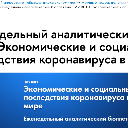
й университет «Высшая школа экономики»
Научные подразделения
женедельный аналитический бюллетень НИУ ВШЭ Экономические и соци
дельный аналитическ
кономические и соци
ствия коронавируса в 