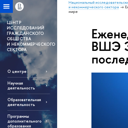
Национальный исследовательски
и некоммерческого сектора
Е
мире
ЦЕНТР
ИССЛЕДОВАНИЙ
Ежене
ГРАЖДАНСКОГО
ОБЩЕСТВА
ВШЭ Э
И НЕКОММЕРЧЕСКОГО
СЕКТОРА
послед
О центре
Научная
деятельность
Образовательная
деятельность
Программы
дополнительного
образования