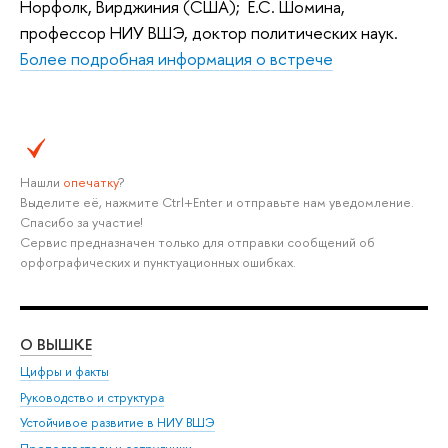
Норфолк, Вирджиния (США); Е.С. Шомина,
профессор НИУ ВШЭ, доктор политических наук.
Более подробная информация о встрече
Нашли
опечатку
?
Выделите её, нажмите Ctrl+Enter и отправьте нам уведомление.
Спасибо за участие!
Сервис предназначен только для отправки сообщений об
орфографических и пунктуационных ошибках.
О ВЫШКЕ
ОБ
Цифры и факты
Ли
Руководство и структура
Дов
Устойчивое развитие в НИУ ВШЭ
Ол