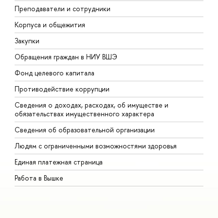
Преподаватели и сотрудники
П
Корпуса и общежития
В
Закупки
П
Обращения граждан в НИУ ВШЭ
А
Фонд целевого капитала
Д
Противодействие коррупции
Ц
Сведения о доходах, расходах, об имуществе и
Б
обязательствах имущественного характера
О
Сведения об образовательной организации
О
Людям с ограниченными возможностями здоровья
Единая платежная страница
Работа в Вышке