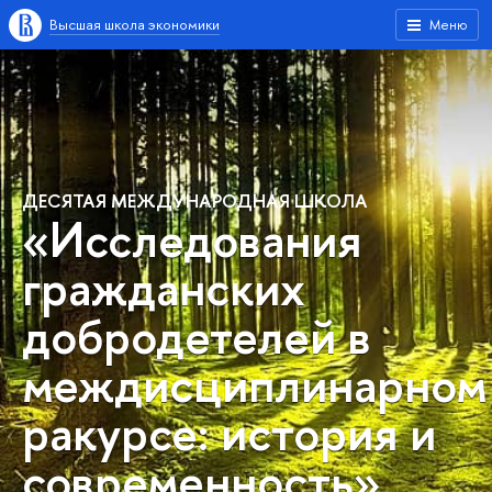
Высшая школа экономики
Меню
ДЕСЯТАЯ МЕЖДУНАРОДНАЯ ШКОЛА
«Исследования
гражданских
добродетелей в
междисциплинарном
ракурсе: история и
современность»