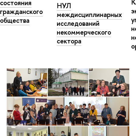
К
состояния
НУЛ
э
гражданского
междисциплинарных
у
общества
исследований
н
некоммерческого
н
сектора
о