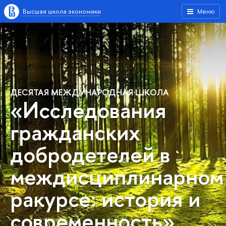
Высшая школа экономики
Меню
ДЕСЯТАЯ МЕЖДУНАРОДНАЯ ШКОЛА
«Исследования
гражданских
добродетелей в
междисциплинарном
ракурсе: история и
современность»