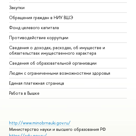
Закупки
П
Обращения граждан в НИУ ВШЭ
А
Фонд целевого капитала
Д
Противодействие коррупции
Ц
Сведения о доходах, расходах, об имуществе и
Б
обязательствах имущественного характера
О
Сведения об образовательной организации
О
Людям с ограниченными возможностями здоровья
Единая платежная страница
Работа в Вышке
http://www.minobrnauki.gov.ru/
Министерство науки и высшего образования РФ
https://edu.gov.ru/