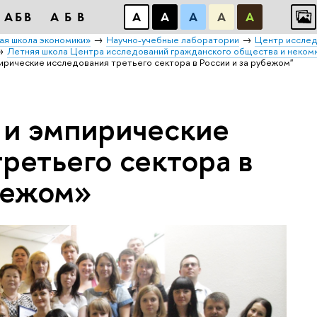
АБВ
АБВ
А
А
А
А
А
ая школа экономики»
Научно-учебные лаборатории
Центр исслед
Летняя школа Центра исследований гражданского общества и неком
пирические исследования третьего сектора в России и за рубежом"
 и эмпирические
ретьего сектора в
бежом