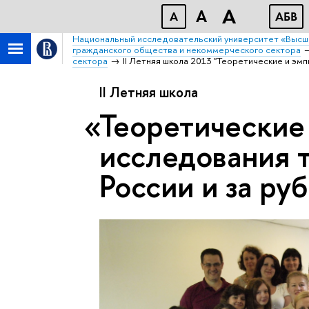
A
A
A
АБВ
Национальный исследовательский университет «Высш
гражданского общества и некоммерческого сектора
сектора
II Летняя школа 2013 "Теоретические и эм
II Летняя школа
Теоретические
исследования т
России и за ру