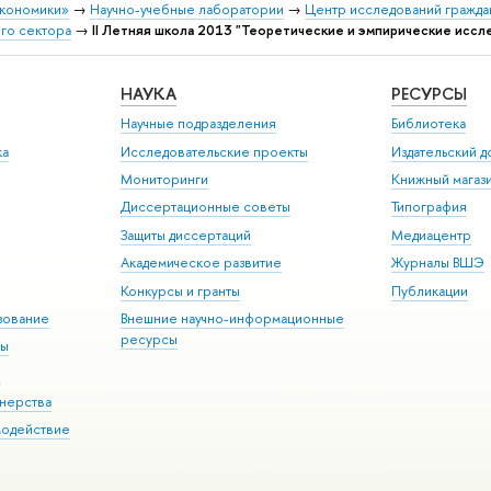
экономики»
→
Научно-учебные лаборатории
→
Центр исследований гражда
го сектора
→
II Летняя школа 2013 "Теоретические и эмпирические иссл
НАУКА
РЕСУРСЫ
Научные подразделения
Библиотека
ка
Исследовательские проекты
Издательский 
Мониторинги
Книжный магаз
Диссертационные советы
Типография
Защиты диссертаций
Медиацентр
Академическое развитие
Журналы ВШЭ
Конкурсы и гранты
Публикации
зование
Внешние научно-информационные
ресурсы
ры
Э
нерства
модействие