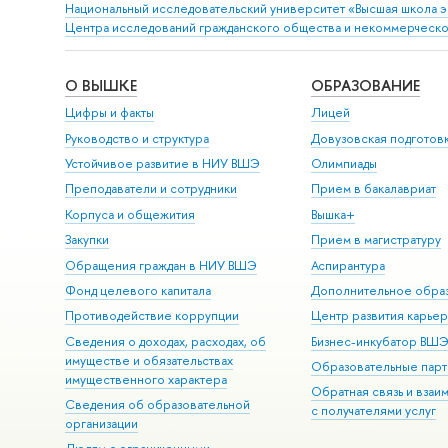
Национальный исследовательский университет «Высшая школа 
Центра исследований гражданского общества и некоммерческо
О ВЫШКЕ
ОБРАЗОВАНИЕ
Цифры и факты
Лицей
Руководство и структура
Довузовская подготов
Устойчивое развитие в НИУ ВШЭ
Олимпиады
Преподаватели и сотрудники
Прием в бакалавриат
Корпуса и общежития
Вышка+
Закупки
Прием в магистратуру
Обращения граждан в НИУ ВШЭ
Аспирантура
Фонд целевого капитала
Дополнительное обра
Противодействие коррупции
Центр развития карье
Сведения о доходах, расходах, об
Бизнес-инкубатор ВШ
имуществе и обязательствах
Образовательные парт
имущественного характера
Обратная связь и взаи
Сведения об образовательной
с получателями услуг
организации