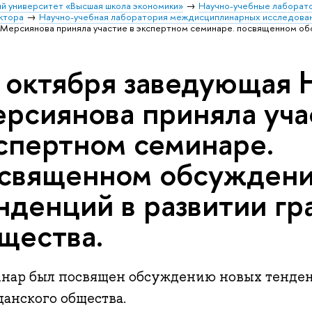
й университет «Высшая школа экономики»
Научно-учебные лаборат
ктора
Научно-учебная лаборатория междисциплинарных исследова
Мерсиянова приняла участие в экспертном семинаре. посвященном об
 октября заведующая
рсиянова приняла уча
спертном семинаре.
священном обсужден
нденций в развитии г
щества.
нар был посвящен обсуждению новых тенден
данского общества.