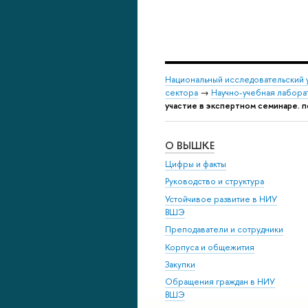
Национальный исследовательский 
сектора
→
Научно-учебная лабор
участие в экспертном семинаре.
О ВЫШКЕ
Цифры и факты
Руководство и структура
Устойчивое развитие в НИУ
ВШЭ
Преподаватели и сотрудники
Корпуса и общежития
Закупки
Обращения граждан в НИУ
ВШЭ