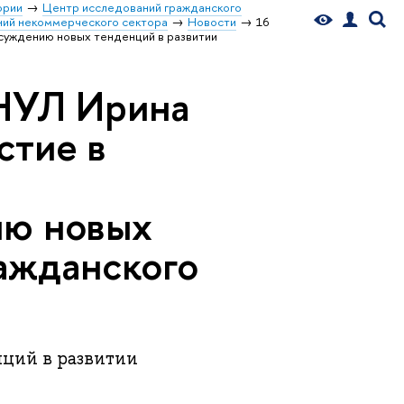
ории
Центр исследований гражданского
ний некоммерческого сектора
Новости
16
суждению новых тенденций в развитии
 НУЛ Ирина
стие в
ию новых
ражданского
ций в развитии