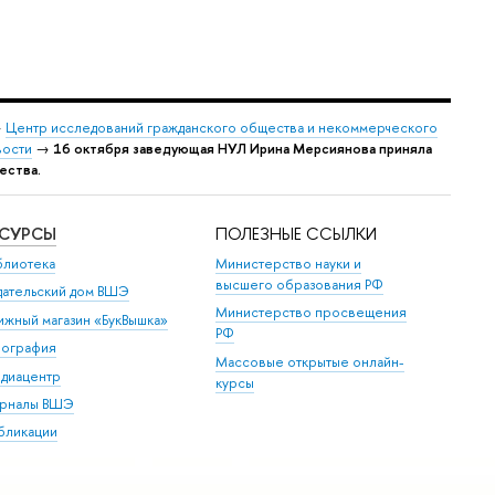
→
Центр исследований гражданского общества и некоммерческого
ости
→
16 октября заведующая НУЛ Ирина Мерсиянова приняла
ества.
ЕСУРСЫ
ПОЛЕЗНЫЕ ССЫЛКИ
блиотека
Министерство науки и
высшего образования РФ
дательский дом ВШЭ
Министерство просвещения
ижный магазин «БукВышка»
РФ
пография
Массовые открытые онлайн-
диацентр
курсы
рналы ВШЭ
бликации