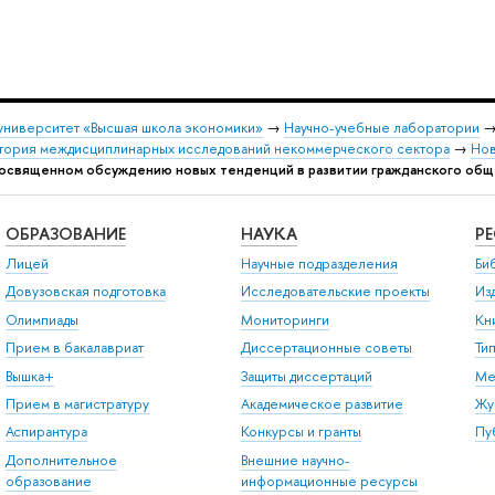
университет «Высшая школа экономики»
→
Научно-учебные лаборатории
атория междисциплинарных исследований некоммерческого сектора
→
Нов
 посвященном обсуждению новых тенденций в развитии гражданского общ
ОБРАЗОВАНИЕ
НАУКА
Р
Лицей
Научные подразделения
Би
Довузовская подготовка
Исследовательские проекты
Из
Олимпиады
Мониторинги
Кн
Прием в бакалавриат
Диссертационные советы
Ти
Вышка+
Защиты диссертаций
Ме
Прием в магистратуру
Академическое развитие
Жу
Аспирантура
Конкурсы и гранты
Пу
Дополнительное
Внешние научно-
образование
информационные ресурсы