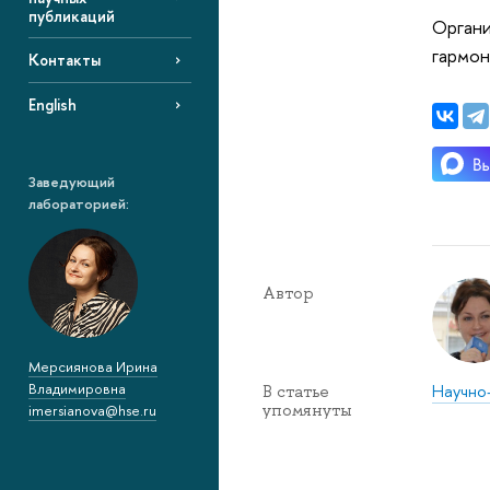
публикаций
Органи
гармон
Контакты
English
Заведующий
лабораторией:
Автор
Мерсиянова Ирина
Владимировна
Научно
В статье
упомянуты
imersianova@hse.ru