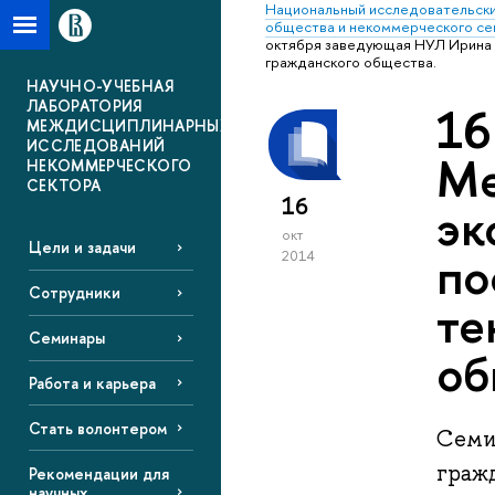
Национальный исследовательски
общества и некоммерческого се
октября заведующая НУЛ Ирина 
гражданского общества.
НАУЧНО-УЧЕБНАЯ
ЛАБОРАТОРИЯ
16
МЕЖДИСЦИПЛИНАРНЫХ
ИССЛЕДОВАНИЙ
Ме
НЕКОММЕРЧЕСКОГО
СЕКТОРА
16
эк
окт
Цели и задачи
по
2014
Сотрудники
те
Семинары
об
Работа и карьера
Стать волонтером
Семи
граж
Рекомендации для
научных