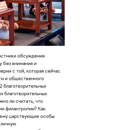
частники обсуждения
у без внимания и
рии с той, которая сейчас
ти и общественного
62 благотворительных
ых благотворительных
жно ли считать, что
ии филантропии? Как
очему царствующие особы
 личную