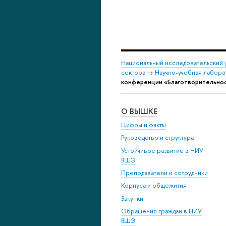
Национальный исследовательский 
сектора
→
Научно-учебная лабор
конференции «Благотворительнос
О ВЫШКЕ
Цифры и факты
Руководство и структура
Устойчивое развитие в НИУ
ВШЭ
Преподаватели и сотрудники
Корпуса и общежития
Закупки
Обращения граждан в НИУ
ВШЭ