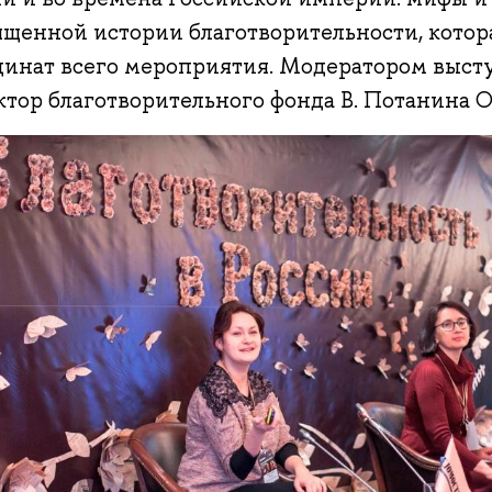
ященной истории благотворительности, котора
динат всего мероприятия. Модератором выст
ктор благотворительного фонда В. Потанина О