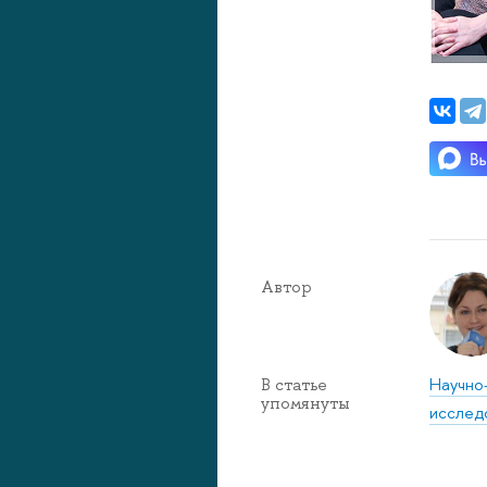
Автор
Научно
В статье
упомянуты
исслед