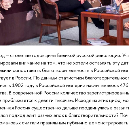
од – столетие годовщины Великой русской революции. У
ировали внимание на том, что не хотели оставлять эту дат
жили сопоставить благотворительность в Российской импе
вует в России. По данным статистики благотворительнос
ния в 1902 году в Российской империи насчитывалось 47
ва. В современной России количество зарегистрированн
 приближается к девяти тысячам. Исходя из этих цифр, мо
енная Россия существенно дальше продвинулась в развит
лся подход элит разных эпох к благотворительности? П
омановых считали правильным публично демонстрировать