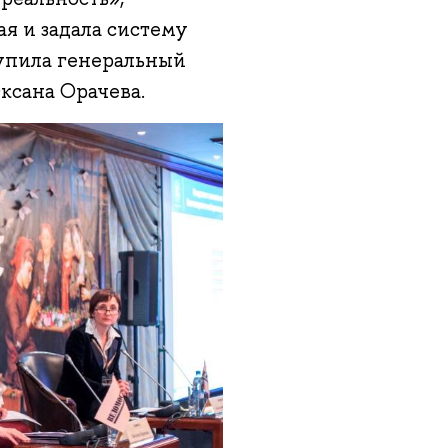
я и задала систему
упила генеральный
ксана Орачева.