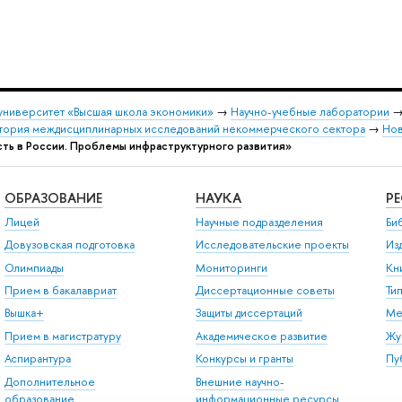
университет «Высшая школа экономики»
→
Научно-учебные лаборатории
атория междисциплинарных исследований некоммерческого сектора
→
Нов
ть в России. Проблемы инфраструктурного развития»
ОБРАЗОВАНИЕ
НАУКА
Р
Лицей
Научные подразделения
Би
Довузовская подготовка
Исследовательские проекты
Из
Олимпиады
Мониторинги
Кн
Прием в бакалавриат
Диссертационные советы
Ти
Вышка+
Защиты диссертаций
Ме
Прием в магистратуру
Академическое развитие
Жу
Аспирантура
Конкурсы и гранты
Пу
Дополнительное
Внешние научно-
образование
информационные ресурсы