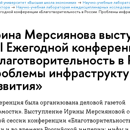
й университет «Высшая школа экономики»
Научно-учебные лаборат
ктора
Научно-учебная лаборатория междисциплинарных исследова
жегодной конференции «Благотворительность в России. Проблемы инфра
ина Мерсиянова высту
II Ежегодной конфере
лаготворительность в 
облемы инфраструкту
звития»
еренция была организована деловой газетой
омости». Выступление Ирины Мерсияновой со
ой сессии конференции «Благотворительност
ии и во времена Российской империи: мифы и 