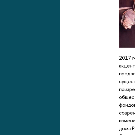
2017 г
акцент
предло
сущест
призре
общест
фондов
соврем
измени
дома Р