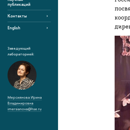
публикаций
посв
Контакты
коор
дире
English
Заведующий
лабораторией:
Мерсиянова Ирина
Владимировна
imersianova@hse.ru