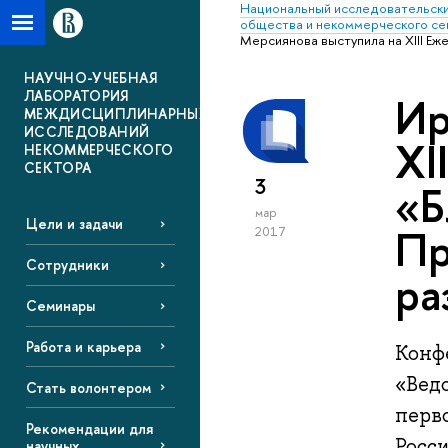
Национальный исследовательски
общества и некоммерческого се
Мерсиянова выступила на XIII Е
НАУЧНО-УЧЕБНАЯ
ЛАБОРАТОРИЯ
Ир
МЕЖДИСЦИПЛИНАРНЫХ
ИССЛЕДОВАНИЙ
XI
НЕКОММЕРЧЕСКОГО
СЕКТОРА
3
«Б
мар
Цели и задачи
Пр
2017
Сотрудники
ра
Семинары
Работа и карьера
Конф
«Вед
Стать волонтером
перв
Рекомендации для
Росс
научных