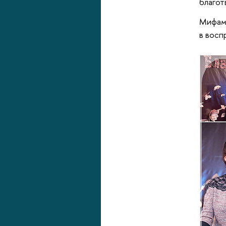
благот
Мифам,
в восп