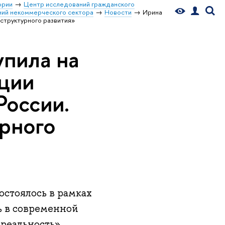
ории
Центр исследований гражданского
ний некоммерческого сектора
Новости
Ирина
структурного развития»
пила на
нции
России.
рного
стоялось в рамках
ь в современной
реальность»,