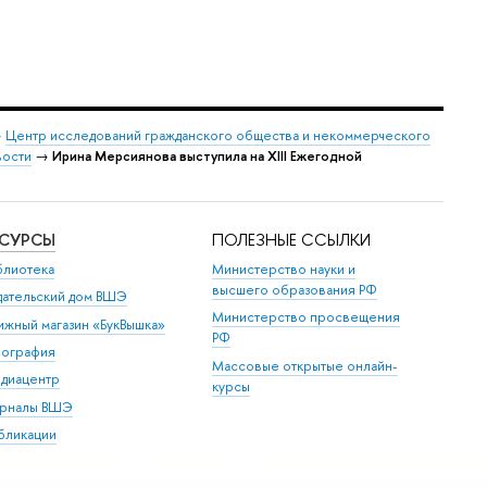
→
Центр исследований гражданского общества и некоммерческого
ости
→
Ирина Мерсиянова выступила на XIII Ежегодной
ЕСУРСЫ
ПОЛЕЗНЫЕ ССЫЛКИ
блиотека
Министерство науки и
высшего образования РФ
дательский дом ВШЭ
Министерство просвещения
ижный магазин «БукВышка»
РФ
пография
Массовые открытые онлайн-
диацентр
курсы
рналы ВШЭ
бликации