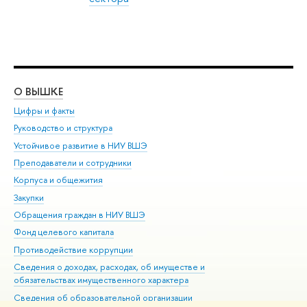
О ВЫШКЕ
ОБ
Цифры и факты
Ли
Руководство и структура
Дов
Устойчивое развитие в НИУ ВШЭ
Ол
Преподаватели и сотрудники
При
Корпуса и общежития
Вы
Закупки
При
Обращения граждан в НИУ ВШЭ
Ас
Фонд целевого капитала
До
Противодействие коррупции
Цен
Сведения о доходах, расходах, об имуществе и
Би
обязательствах имущественного характера
Об
Сведения об образовательной организации
Обр