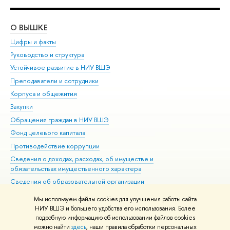
О ВЫШКЕ
ОБ
Цифры и факты
Ли
Руководство и структура
Дов
Устойчивое развитие в НИУ ВШЭ
Ол
Преподаватели и сотрудники
При
Корпуса и общежития
Вы
Закупки
При
Обращения граждан в НИУ ВШЭ
Ас
Фонд целевого капитала
До
Противодействие коррупции
Цен
Сведения о доходах, расходах, об имуществе и
Би
обязательствах имущественного характера
Об
Сведения об образовательной организации
Обр
Людям с ограниченными возможностями здоровья
Мы используем файлы cookies для улучшения работы сайта
Единая платежная страница
НИУ ВШЭ и большего удобства его использования. Более
подробную информацию об использовании файлов cookies
Работа в Вышке
можно найти
здесь
, наши правила обработки персональных