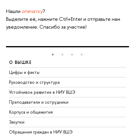
Нашли
опечатку
?
Выделите её, нажмите Ctrl+Enter и отправьте нам
уведомление. Спасибо за участие!
О ВЫШКЕ
Цифры и факты
Л
Руководство и структура
Д
Устойчивое развитие в НИУ ВШЭ
О
Преподаватели и сотрудники
П
Корпуса и общежития
В
Закупки
П
Обращения граждан в НИУ ВШЭ
А