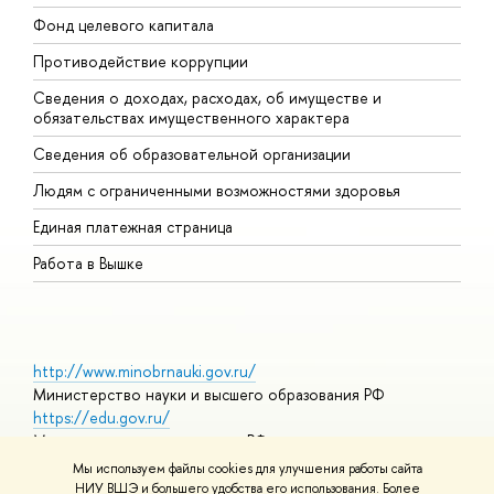
Фонд целевого капитала
Д
Противодействие коррупции
Ц
Сведения о доходах, расходах, об имуществе и
Б
обязательствах имущественного характера
О
Сведения об образовательной организации
О
Людям с ограниченными возможностями здоровья
Единая платежная страница
Работа в Вышке
http://www.minobrnauki.gov.ru/
Министерство науки и высшего образования РФ
https://edu.gov.ru/
Министерство просвещения РФ
https://elearning.hse.ru/mooc
Мы используем файлы cookies для улучшения работы сайта
Массовые открытые онлайн-курсы
НИУ ВШЭ и большего удобства его использования. Более