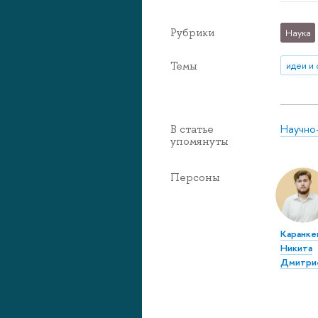
Рубрики
Наука
Темы
идеи и
Научно
В статье
упомянуты
Персоны
Каранке
Никита
Дмитри