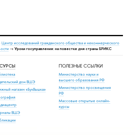
→
Центр исследований гражданского общества и некоммерческого
ости
→
Уроки госуправления: на повестке дня страны БРИКС
ЕСУРСЫ
ПОЛЕЗНЫЕ ССЫЛКИ
блиотека
Министерство науки и
высшего образования РФ
дательский дом ВШЭ
Министерство просвещения
ижный магазин «БукВышка»
РФ
пография
Массовые открытые онлайн-
диацентр
курсы
рналы ВШЭ
бликации