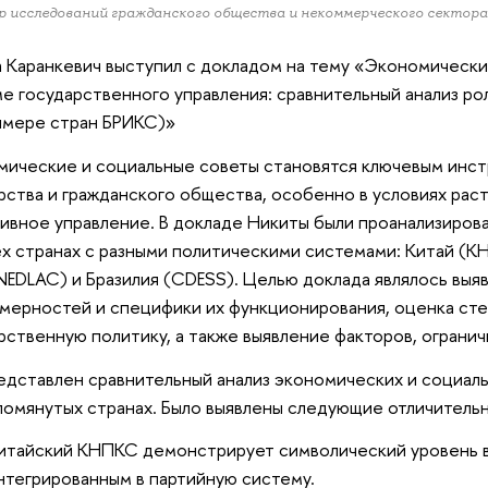
 исследований гражданского общества и некоммерческого секто
 Каранкевич выступил с докладом на тему «Экономически
е государственного управления: сравнительный анализ ро
имере стран БРИКС)»
ические и социальные советы становятся ключевым инс
рства и гражданского общества, особенно в условиях рас
ивное управление. В докладе Никиты были проанализирова
х странах с разными политическими системами: Китай (КН
EDLAC) и Бразилия (CDESS). Целью доклада являлось выя
мерностей и специфики их функционирования, оценка сте
рственную политику, а также выявление факторов, ограни
едставлен сравнительный анализ экономических и социаль
омянутых странах. Было выявлены следующие отличитель
итайский КНПКС демонстрирует символический уровень в
нтегрированным в партийную систему.