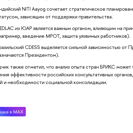
ндийский NITI Aayog сочетает стратегическое планирова
татусом, зависящим от поддержки правительства.
EDLAC из ЮАР является важным органом, влияющим на прин
например, введение МРОТ, защита уязвимых работников).
разильский CDESS выделяется сильной зависимостью от П
азначаются Президентом).
чик также отметил, что анализ опыта стран БРИКС может 
ния эффективности российских консультативных органов,
й и необходимости социальной консолидации.