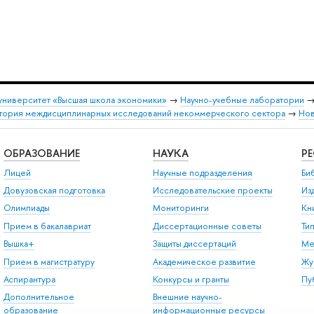
университет «Высшая школа экономики»
→
Научно-учебные лаборатории
атория междисциплинарных исследований некоммерческого сектора
→
Нов
ОБРАЗОВАНИЕ
НАУКА
Р
Лицей
Научные подразделения
Би
Довузовская подготовка
Исследовательские проекты
Из
Олимпиады
Мониторинги
Кн
Прием в бакалавриат
Диссертационные советы
Ти
Вышка+
Защиты диссертаций
Ме
Прием в магистратуру
Академическое развитие
Жу
Аспирантура
Конкурсы и гранты
Пу
Дополнительное
Внешние научно-
образование
информационные ресурсы