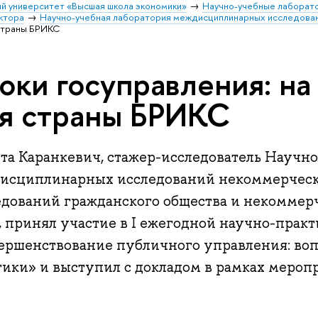
й университет «Высшая школа экономики»
Научно-учебные лаборат
ктора
Научно-учебная лаборатория междисциплинарных исследова
 страны БРИКС
оки госуправления: на
я страны БРИКС
та Каранкевич, стажер-исследователь Научн
исциплинарных исследований некоммерческо
едований гражданского общества и некоммер
 принял участие в I ежегодной научно-прак
ершенствование публичного управления: воп
тики» и выступил с докладом в рамках меро