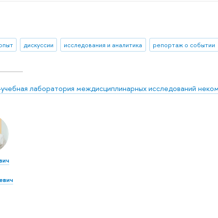
 опыт
дискуссии
исследования и аналитика
репортаж о событии
-учебная лаборатория междисциплинарных исследований неко
вич
евич