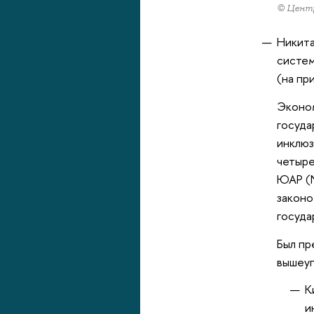
© Центр
Никита
систем
(на пр
Эконом
госуда
инклюз
четыре
ЮАР (N
законо
госуда
Был пр
вышеуп
К
и