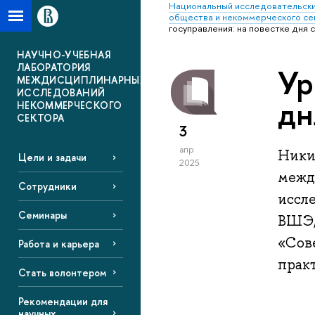
Национальный исследовательски
общества и некоммерческого се
госуправления: на повестке дня
НАУЧНО-УЧЕБНАЯ
ЛАБОРАТОРИЯ
Ур
МЕЖДИСЦИПЛИНАРНЫХ
ИССЛЕДОВАНИЙ
дн
НЕКОММЕРЧЕСКОГО
СЕКТОРА
3
апр
Ники
Цели и задачи
2025
межд
Сотрудники
иссл
Семинары
ВШЭ,
«Сов
Работа и карьера
прак
Стать волонтером
Рекомендации для
научных