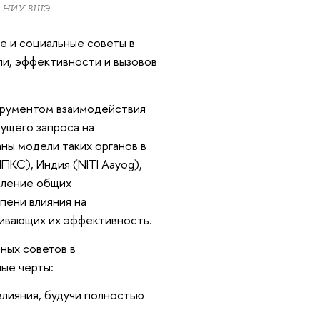
ра НИУ ВШЭ
е и социальные советы в
ли, эффективности и вызовов
трументом взаимодействия
тущего запроса на
ны модели таких органов в
ПКС), Индия (NITI Aayog),
вление общих
пени влияния на
чивающих их эффективность.
ных советов в
ные черты:
лияния, будучи полностью