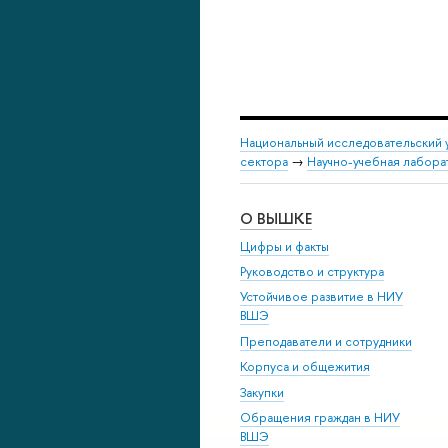
Национальный исследовательский 
сектора
→
Научно-учебная лабор
О ВЫШКЕ
Цифры и факты
Руководство и структура
Устойчивое развитие в НИУ
ВШЭ
Преподаватели и сотрудники
Корпуса и общежития
Закупки
Обращения граждан в НИУ
ВШЭ