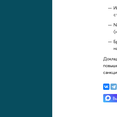
И
с
N
(
Б
н
Доклад
повыше
санкци