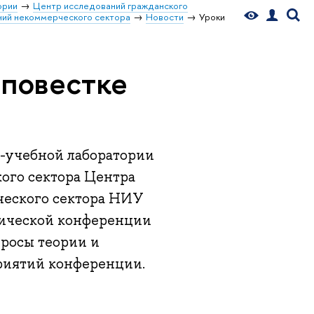
ории
Центр исследований гражданского
ний некоммерческого сектора
Новости
Уроки
 повестке
о-учебной лаборатории
го сектора Центра
ческого сектора НИУ
тической конференции
росы теории и
приятий конференции.