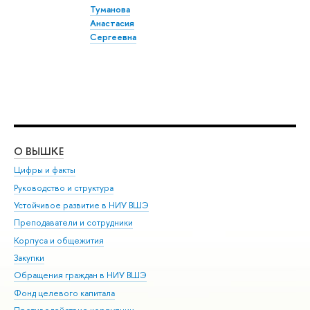
Туманова
Анастасия
Сергеевна
О ВЫШКЕ
ОБ
Цифры и факты
Ли
Руководство и структура
Дов
Устойчивое развитие в НИУ ВШЭ
Ол
Преподаватели и сотрудники
При
Корпуса и общежития
Вы
Закупки
При
Обращения граждан в НИУ ВШЭ
Ас
Фонд целевого капитала
До