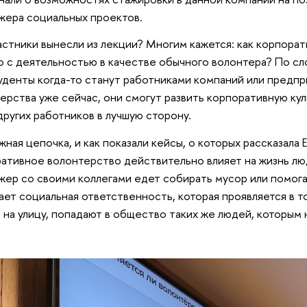
ера социальных проектов.
астники вынесли из лекции? Многим кажется: как корпор
о с деятельностью в качестве обычного волонтера? По сло
уденты когда-то станут работниками компаний или предпр
ерства уже сейчас, они смогут развить корпоративную кул
других работников в лучшую сторону.
жная цепочка, и как показали кейсы, о которых рассказала
ативное волонтерство действительно влияет на жизнь люд
ер со своими коллегами едет собирать мусор или помога
ает социальная ответственность, которая проявляется в т
 на улицу, попадают в общество таких же людей, которым