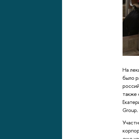
На лек
было р
россий
также 
Екатер
Group. 
Участн
корпор
еще уз