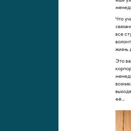
менедж
Что уч
связан
все ст
волонт
жизнь 
Это ва
корпор
менедж
возник
выходя
её...