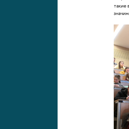
такие 
значим