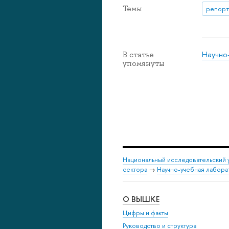
Темы
репорт
Научно
В статье
упомянуты
Национальный исследовательский 
сектора
→
Научно-учебная лабор
О ВЫШКЕ
Цифры и факты
Руководство и структура