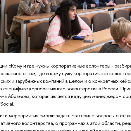
ции «Кому и где нужны корпоративные волонтеры - разбир
ассказано о том, где и кому нужу корпоративные волонте
ских и зарубежных компаний в целом и о конкретных кейсах
о специфике корпоративного волонтерства в России. При
ина Абрамова, которая является ведущим менеджером соц
Social.
ики мероприятия смогли задать Екатерине вопросы о ее л
ативного волонтерства, о программах в этой области, реа
нали о возможностях стажировки в данной компании на по