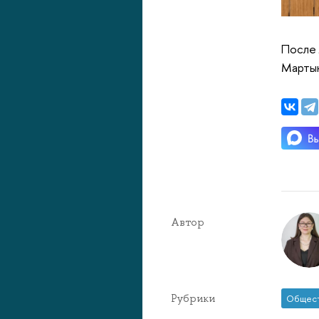
После 
Мартын
Автор
Рубрики
Общес