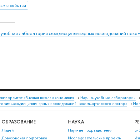
аж о событии
-учебная лаборатория междисциплинарных исследований неко
университет «Высшая школа экономики»
→
Научно-учебные лаборатории
атория междисциплинарных исследований некоммерческого сектора
→
Нов
ОБРАЗОВАНИЕ
НАУКА
Р
Лицей
Научные подразделения
Би
Довузовская подготовка
Исследовательские проекты
Из