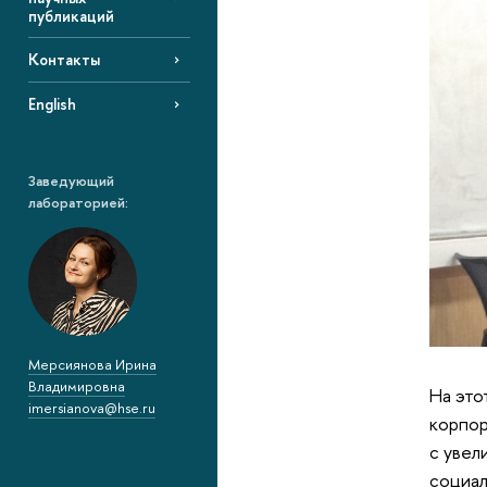
публикаций
Контакты
English
Заведующий
лабораторией:
Мерсиянова Ирина
Владимировна
На это
imersianova@hse.ru
корпор
с увел
социал