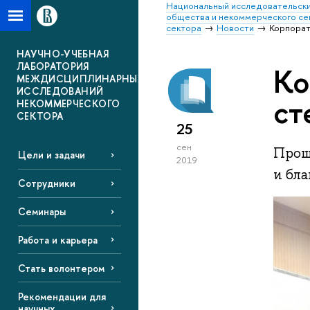
Национальный исследовательски
общества и некоммерческого се
сектора
Новости
Корпорат
НАУЧНО-УЧЕБНАЯ
ЛАБОРАТОРИЯ
Ко
МЕЖДИСЦИПЛИНАРНЫХ
ИССЛЕДОВАНИЙ
ст
НЕКОММЕРЧЕСКОГО
СЕКТОРА
25
сен
Прош
Цели и задачи
2019
и бла
Сотрудники
Семинары
Работа и карьера
Стать волонтером
Рекомендации для
научных