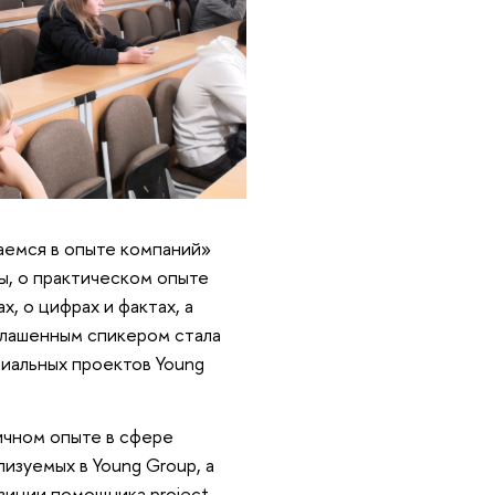
аемся в опыте компаний»
ры, о практическом опыте
, о цифрах и фактах, а
глашенным спикером стала
иальных проектов Young
ичном опыте в сфере
лизуемых в Young Group, а
зиции помощника project-