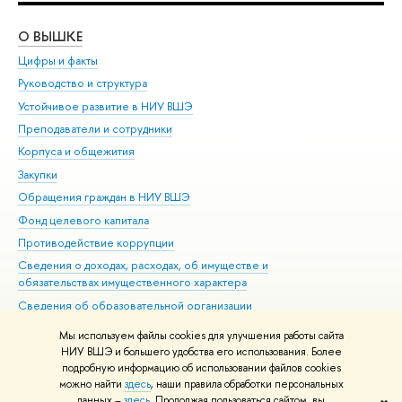
О ВЫШКЕ
ОБ
Цифры и факты
Ли
Руководство и структура
Дов
Устойчивое развитие в НИУ ВШЭ
Ол
Преподаватели и сотрудники
При
Корпуса и общежития
Вы
Закупки
При
Обращения граждан в НИУ ВШЭ
Ас
Фонд целевого капитала
До
Противодействие коррупции
Цен
Сведения о доходах, расходах, об имуществе и
Би
обязательствах имущественного характера
Об
Сведения об образовательной организации
Обр
Людям с ограниченными возможностями здоровья
Мы используем файлы cookies для улучшения работы сайта
Единая платежная страница
НИУ ВШЭ и большего удобства его использования. Более
подробную информацию об использовании файлов cookies
Работа в Вышке
можно найти
здесь
, наши правила обработки персональных
данных –
здесь
. Продолжая пользоваться сайтом, вы