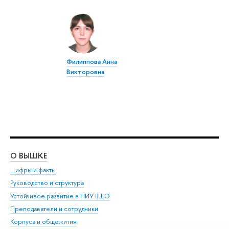
Филиппова Анна
Викторовна
О ВЫШКЕ
ОБ
Цифры и факты
Ли
Руководство и структура
Дов
Устойчивое развитие в НИУ ВШЭ
Ол
Преподаватели и сотрудники
При
Корпуса и общежития
Вы