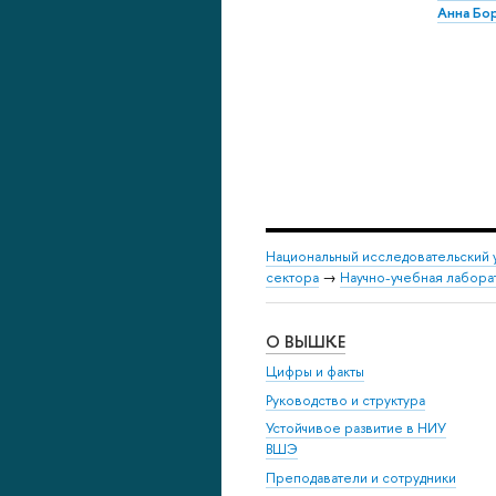
Анна Бо
Национальный исследовательский 
сектора
→
Научно-учебная лабор
О ВЫШКЕ
Цифры и факты
Руководство и структура
Устойчивое развитие в НИУ
ВШЭ
Преподаватели и сотрудники