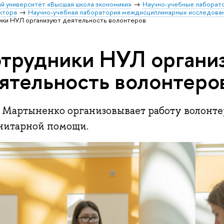
й университет «Высшая школа экономики»
Научно-учебные лаборат
ктора
Научно-учебная лаборатория междисциплинарных исследова
ки НУЛ организуют деятельность волонтеров
трудники НУЛ органи
ятельность волонтеро
 Мартыненко организовывает работу волонтер
нитарной помощи.