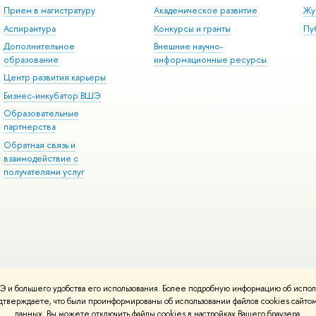
Прием в магистратуру
Академическое развитие
Жу
Аспирантура
Конкурсы и гранты
Пу
Дополнительное
Внешние научно-
образование
информационные ресурсы
Центр развития карьеры
Бизнес-инкубатор ВШЭ
Образовательные
партнерства
Обратная связь и
взаимодействие с
получателями услуг
 и большего удобства его использования. Более подробную информацию об испол
онтакты
Условия использования материалов
Политика конфиденциальност
подтверждаете, что были проинформированы об использовании файлов cookies сай
ботаны в
Школе дизайна НИУ ВШЭ
данных. Вы можете отключить файлы cookies в настройках Вашего браузера.