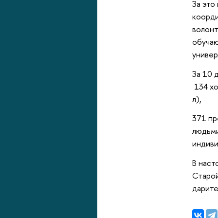
За это
коорди
волонт
обучаю
универ
За 10 
134 хо
л),
371 пр
людьми
индиви
В наст
Старой
дарите