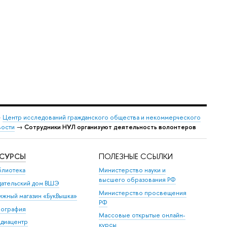
→
Центр исследований гражданского общества и некоммерческого
ости
→
Сотрудники НУЛ организуют деятельность волонтеров
ЕСУРСЫ
ПОЛЕЗНЫЕ ССЫЛКИ
блиотека
Министерство науки и
высшего образования РФ
дательский дом ВШЭ
Министерство просвещения
ижный магазин «БукВышка»
РФ
пография
Массовые открытые онлайн-
диацентр
курсы