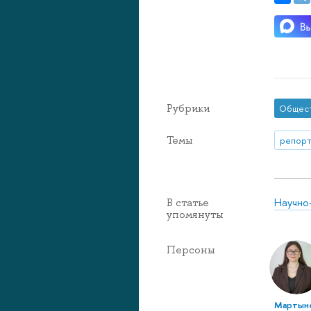
Рубрики
Общес
Темы
репорт
Научно
В статье
упомянуты
Персоны
Мартын