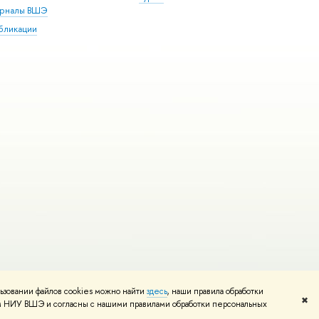
рналы ВШЭ
бликации
ьзовании файлов cookies можно найти
здесь
, наши правила обработки
и
Карта сайта
Редактору
✖
том НИУ ВШЭ и согласны с нашими правилами обработки персональных