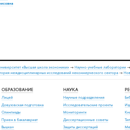
рисовна
университет «Высшая школа экономики»
→
Научно-учебные лаборатории
атория междисциплинарных исследований некоммерческого сектора
→
Нов
ОБРАЗОВАНИЕ
НАУКА
Р
Лицей
Научные подразделения
Би
Довузовская подготовка
Исследовательские проекты
Из
Олимпиады
Мониторинги
Кн
Прием в бакалавриат
Диссертационные советы
Ти
Вышка+
Защиты диссертаций
Ме