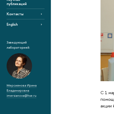
публикаций
Контакты
English
Заведующий
лабораторией:
Мерсиянова Ирина
Владимировна
С 1 ма
imersianova@hse.ru
помощи
акции