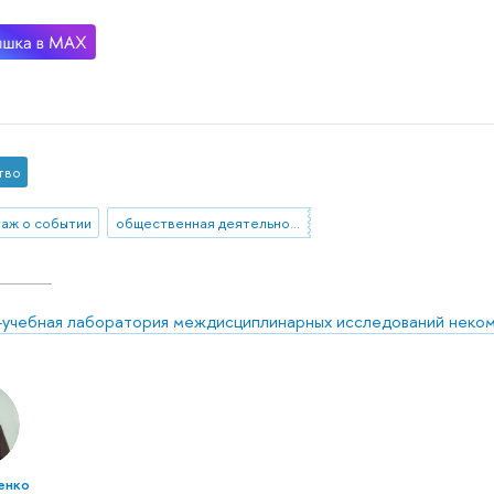
тво
аж о событии
общественная деятельность
-учебная лаборатория междисциплинарных исследований неко
енко