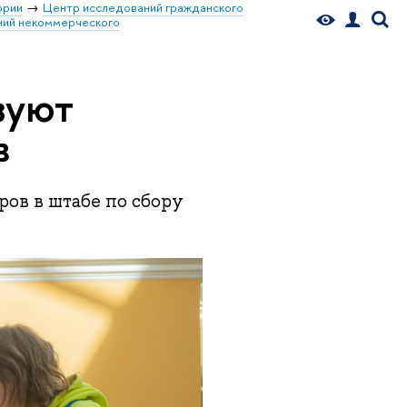
ории
Центр исследований гражданского
ний некоммерческого
зуют
в
ов в штабе по сбору