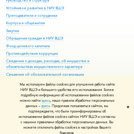
Руководство и структура
Дов
Устойчивое развитие в НИУ ВШЭ
Ол
Преподаватели и сотрудники
При
Корпуса и общежития
Вы
Закупки
При
Обращения граждан в НИУ ВШЭ
Ас
Фонд целевого капитала
До
Противодействие коррупции
Цен
Сведения о доходах, расходах, об имуществе и
Би
обязательствах имущественного характера
Об
Сведения об образовательной организации
Обр
Людям с ограниченными возможностями здоровья
Мы используем файлы cookies для улучшения работы сайта
Единая платежная страница
НИУ ВШЭ и большего удобства его использования. Более
подробную информацию об использовании файлов cookies
Работа в Вышке
можно найти
здесь
, наши правила обработки персональных
данных –
здесь
. Продолжая пользоваться сайтом, вы
✖
Редактору
подтверждаете, что были проинформированы об
© НИУ ВШЭ 1993–2021
Адреса и контакты
Условия использования
использовании файлов cookies сайтом НИУ ВШЭ и согласны
с нашими правилами обработки персональных данных. Вы
материалов
Политика конфиденциальности
Карта сайта
можете отключить файлы cookies в настройках Вашего
Шрифты HSE Sans и HSE Slab разработаны в
Школе дизайна НИУ ВШЭ
браузера.