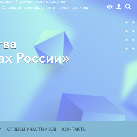
едований гражданского общества
Одиннадцатая международная летняя школа
тва
ах России»
И
ОТЗЫВЫ УЧАСТНИКОВ
КОНТАКТЫ