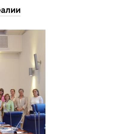
еалии