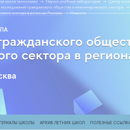
ая школа экономики»
Научно-учебные лаборатории
Центр иссл
 исследований гражданского общества и некоммерческого сектора
кого сектора в регионах России»
Новости
ОЛА
гражданского общес
го сектора в регион
сква
ТЕРИАЛЫ ШКОЛЫ
АРХИВ ЛЕТНИХ ШКОЛ
ПОЛЕЗНЫЕ ССЫЛК