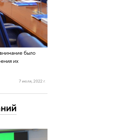
 внимание было
рения их
7 июля, 2022 г.
аний