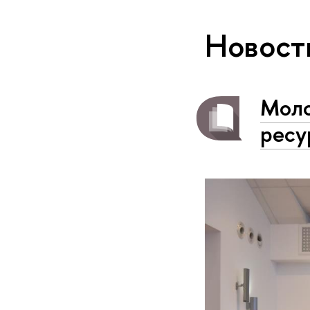
Новост
Моло
ресу