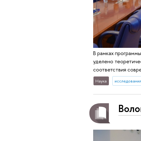
В рамках программ
уделено теоретичес
соответствия совр
Наука
исследования
Воло