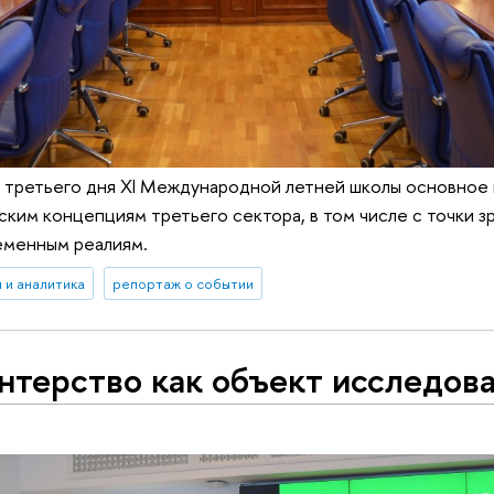
ы третьего дня XI Международной летней школы основное
ким концепциям третьего сектора, в том числе с точки з
еменным реалиям.
 и аналитика
репортаж о событии
нтерство как объект исследов