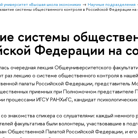
й университет «Высшая школа экономики»
Научные подразделения
азвитие системы общественного контроля в Российской Федерации на
тие системы обществен
йской Федерации на с
лась очередная лекция Общеуниверситетского факультатив
от раз лекцию о системе общественного контроля в наше
венной палаты Российской Федерации, представитель М
щественных приемных при Полномочном представителе П
и процессами ИГСУ РАНХиГС, кандидат психологических 
 со знакомства спикера со слушателями: каждый немного р
телей факультатива были волонтеры, участвовавшие в под
ван Общественной Палатой Российской Федерации, и его