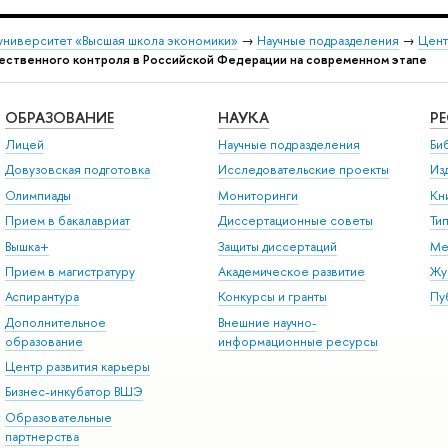
университет «Высшая школа экономики»
→
Научные подразделения
→
Цент
ественного контроля в Российской Федерации на современном этапе
ОБРАЗОВАНИЕ
НАУКА
Р
Лицей
Научные подразделения
Би
Довузовская подготовка
Исследовательские проекты
Из
Олимпиады
Мониторинги
Кн
Прием в бакалавриат
Диссертационные советы
Ти
Вышка+
Защиты диссертаций
Ме
Прием в магистратуру
Академическое развитие
Жу
Аспирантура
Конкурсы и гранты
Пу
Дополнительное
Внешние научно-
образование
информационные ресурсы
Центр развития карьеры
Бизнес-инкубатор ВШЭ
Образовательные
партнерства