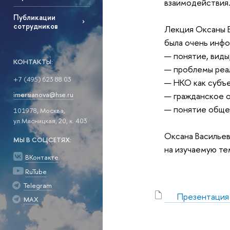
взаимодействия.
Публикации
сотрудников
Лекция Оксаны 
была очень инф
— понятие, виды
КОНТАКТЫ:
— проблемы реа
+7 (495) 623 88 03
— НКО как субъ
— гражданское 
imersianova@hse.ru
— понятие обще
101978, Москва,
ул.Мясницкая, 20, к. 403
Оксана Васильев
МЫ В СОЦСЕТЯХ:
на изучаемую те
ВКонтакте
RuTube
Telegram
Презентация 
MAX