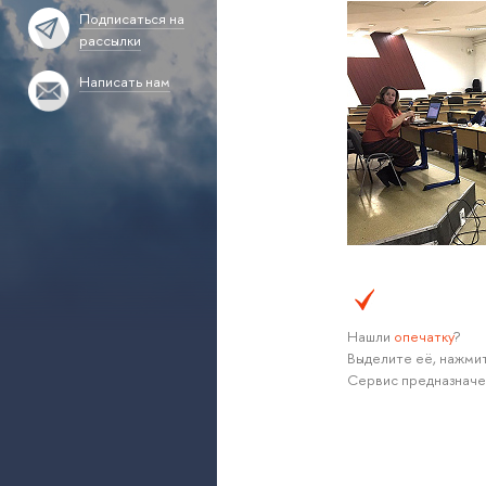
Подписаться на
рассылки
Написать нам
Нашли
опечатку
?
Выделите её, нажмит
Сервис предназначе