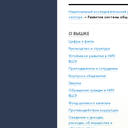
Национальный исследовательский 
сектора
→
Развитие системы общ
О ВЫШКЕ
Цифры и факты
Руководство и структура
Устойчивое развитие в НИУ
ВШЭ
Преподаватели и сотрудники
Корпуса и общежития
Закупки
Обращения граждан в НИУ
ВШЭ
Фонд целевого капитала
Противодействие коррупции
Сведения о доходах,
расходах, об имуществе и