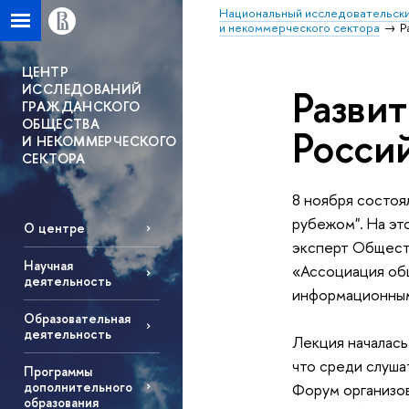
Национальный исследовательски
и некоммерческого сектора
Р
ЦЕНТР
ИССЛЕДОВАНИЙ
Разви
ГРАЖДАНСКОГО
ОБЩЕСТВА
Росси
И НЕКОММЕРЧЕСКОГО
СЕКТОРА
8 ноября состоя
рубежом". На эт
О центре
эксперт Общест
Научная
«Ассоциация об
деятельность
информационным
Образовательная
деятельность
Лекция началась
что среди слуша
Программы
дополнительного
Форум организо
образования