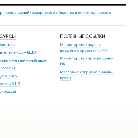
р исследований гражданского общества и некоммерческого
ЕСУРСЫ
ПОЛЕЗНЫЕ ССЫЛКИ
блиотека
Министерство науки и
высшего образования РФ
дательский дом ВШЭ
Министерство просвещения
ижный магазин «БукВышка»
РФ
пография
Массовые открытые онлайн-
диацентр
курсы
рналы ВШЭ
бликации