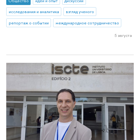
Общество
идеи и опыт
дискуссии
исследования и аналитика
взгляд ученого
репортаж о событии
международное сотрудничество
5 августа