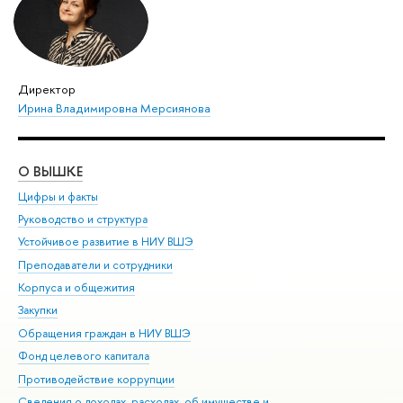
Директор
Ирина Владимировна Мерсиянова
О ВЫШКЕ
ОБ
Цифры и факты
Ли
Руководство и структура
Дов
Устойчивое развитие в НИУ ВШЭ
Ол
Преподаватели и сотрудники
При
Корпуса и общежития
Вы
Закупки
При
Обращения граждан в НИУ ВШЭ
Ас
Фонд целевого капитала
До
Противодействие коррупции
Цен
Сведения о доходах, расходах, об имуществе и
Би