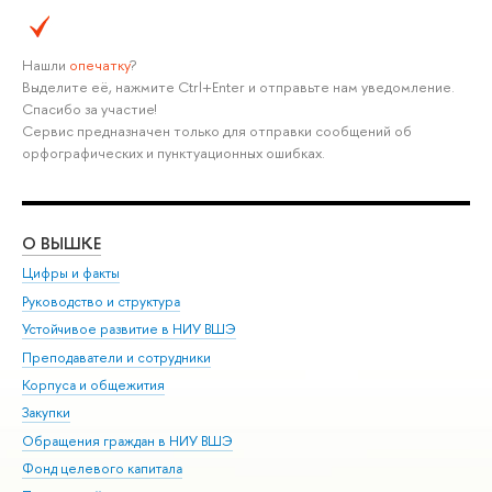
Нашли
опечатку
?
Выделите её, нажмите Ctrl+Enter и отправьте нам уведомление.
Спасибо за участие!
Сервис предназначен только для отправки сообщений об
орфографических и пунктуационных ошибках.
О ВЫШКЕ
ОБ
Цифры и факты
Ли
Руководство и структура
Дов
Устойчивое развитие в НИУ ВШЭ
Ол
Преподаватели и сотрудники
При
Корпуса и общежития
Вы
Закупки
При
Обращения граждан в НИУ ВШЭ
Ас
Фонд целевого капитала
До