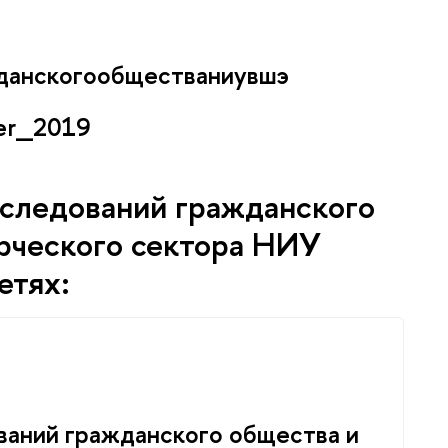
жданскогообществаниувшэ
er_2019
следований гражданского
рческого сектора НИУ
етях:
ваний гражданского общества и