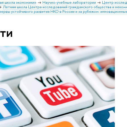
ая школа экономики»
Научно-учебные лаборатории
Центр исслед
Летняя школа Центра исследований гражданского общества и неком
ервы устойчивого развития НКО в России и за рубежом: инновационны
ти