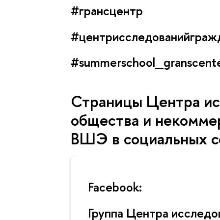
#грансцентр
‪#‎центрисследованийгра
#summerschool_granscent
Страницы Центра ис
общества и некомме
ВШЭ в социальных с
Facebook:
Группа Центра исследо