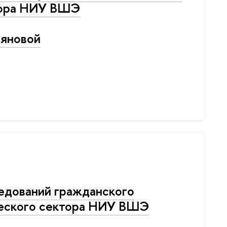
тора НИУ ВШЭ
яновой
едований гражданского
еского сектора НИУ ВШЭ