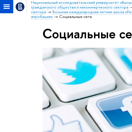
Национальный исследовательский университет «Высш
гражданского общества и некоммерческого сектора
сектора
Восьмая международная летняя школа «Рез
апробация»
Социальные сети
Социальные се