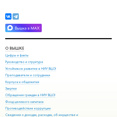
О ВЫШКЕ
ОБ
Цифры и факты
Ли
Руководство и структура
Дов
Устойчивое развитие в НИУ ВШЭ
Ол
Преподаватели и сотрудники
При
Корпуса и общежития
Вы
Закупки
При
Обращения граждан в НИУ ВШЭ
Ас
Фонд целевого капитала
До
Противодействие коррупции
Цен
Сведения о доходах, расходах, об имуществе и
Би