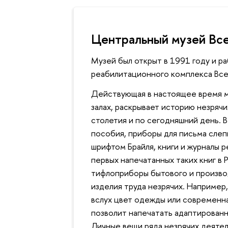
Центральный музей Вс
Музей был открыт в 1991 году и р
реабилитационного комплекса Все
Действующая в настоящее время м
залах, раскрывает историю незрячи
столетия и по сегодняшний день. В
пособия, приборы для письма слепы
шрифтом Брайля, книги и журналы 
первых напечатанных таких книг в 
тифлоприборы бытового и производ
изделия труда незрячих. Например
вслух цвет одежды или современна
позволит напечатать адаптированн
Личные вещи ряда незрячих деятел