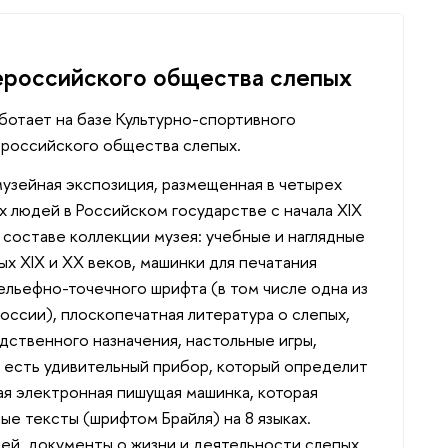
ероссийского общества слепых
аботает на базе Культурно-спортивного
российского общества слепых.
узейная экспозиция, размещенная в четырех
х людей в Российском государстве с начала XIX
 составе коллекции музея: учебные и наглядные
х XIX и XX веков, машинки для печатания
рельефно-точечного шрифта (в том числе одна из
России), плоскопечатная литература о слепых,
ственного назначения, настольные игры,
, есть удивительный прибор, который определит
я электронная пишущая машинка, которая
ые тексты (шрифтом Брайля) на 8 языках.
ей, документы о жизни и деятельности слепых,