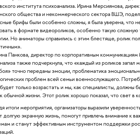
ского института психоанализа. Ирина Мерсиянова, дире
нского общества и некоммерческого сектора ВШЭ, подели
сные брифы были особенно сложны, я была уверена, что н
овать в формате видеороликов, особенно такую сложную 
гии. Но аниматоры справились с этим блестяще, ролик по
тичным».
ина Панкова, директор по корпоративным коммуникациям
нализа также подчеркнула, что «каждый из роликов запал м
боя» точно переданы эмоции, проблематика эмоциональн
огических проблем всей семьи военнослужащего. Потреб
будет только возрастать и мы, как специалисты, должны б
к обычной жизни. Этот ролик хорошо показал, что свет в к
я итоги мероприятия, организаторы выразили уверенность
т долгую экранную жизнь, помогут привлечь внимание к 
емам и станут эффективным инструментом поддержки ро
заций.