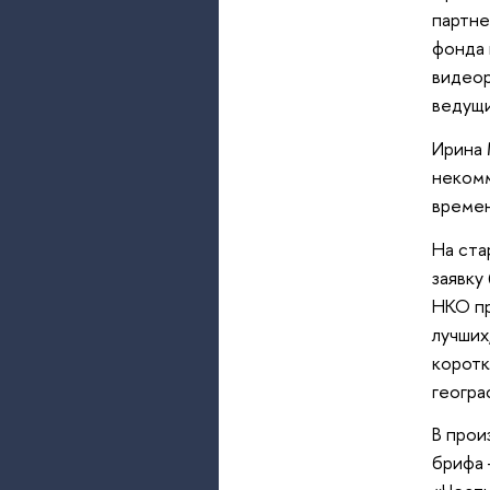
партне
фонда 
видеор
ведущи
Ирина 
некомм
времен
На ста
заявку
НКО пр
лучших
коротк
геогра
В прои
брифа 