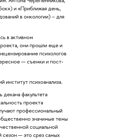
им. Антона Черепенникова,
бок») и «Приближая день,
ований в онкологии) – для
ись в активном
роекта, они прошли еще и
 рецензирование психологов
тересное — съемки и пост-
й институт психоанализа.
ь декана факультета
альность проекта
олучают профессиональный
 общественно значимые темы
ачественной социальной
й сезон — это срез самых