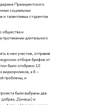
ддержке Президентского
енных социальных
в и талантливых студентов
о общества и
а протяжении длительного
ять в нем участие, отправив
конкурсном отборе брифов от
етом было отобрано 10
х видеороликов, а 6 –
ой проблемы, и
проекта были выбраны два
г добра», Донецк) и