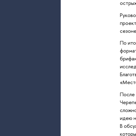
острых
Руково
проект
сезоне
По ито
формат
брифам
исслед
Благот
«Место
После 
Черепе
сложно
идею н
В обсу
которы