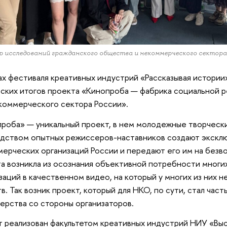
 исследований гражданского общества и некоммерческого секто
ах фестиваля креативных индустрий «Рассказывая истории
ских итогов проекта «Кинопроба — фабрика социальной р
коммерческого сектора России».
роба» — уникальный проект, в нем молодежные творческ
дством опытных режиссеров-наставников создают экскл
ерческих организаций России и передают его им на безв
а возникла из осознания объективной потребности мног
заций в качественном видео, на который у многих из них 
в. Так возник проект, который для НКО, по сути, стал час
ерства со стороны организаторов.
 реализован факультетом креативных индустрий НИУ «Выс