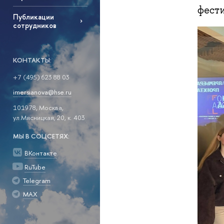
фест
Публикации
сотрудников
КОНТАКТЫ:
+7 (495) 623 88 03
imersianova@hse.ru
101978, Москва,
ул.Мясницкая, 20, к. 403
МЫ В СОЦСЕТЯХ:
ВКонтакте
RuTube
Telegram
MAX