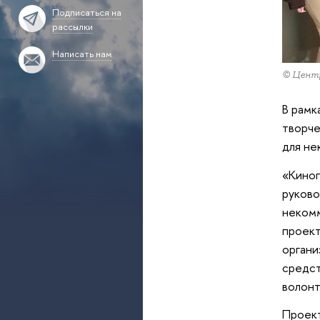
Подписаться на
рассылки
Написать нам
© Центр
В рамк
творче
для не
«Киноп
руково
некомм
проект
органи
средст
волонт
Проект