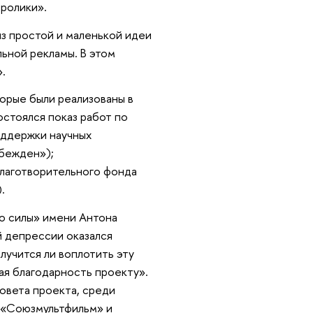
ролики».
из простой и маленькой идеи
ьной рекламы. В этом
.
орые были реализованы в
стоялся показ работ по
оддержки научных
обежден»);
Благотворительного фонда
).
о силы» имени Антона
й депрессии оказался
лучится ли воплотить эту
ая благодарность проекту».
овета проекта, среди
 «Союзмультфильм» и