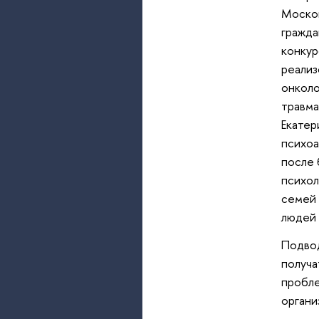
Москов
гражда
конкур
реализ
онколо
травма
Екатер
психоа
после 
психол
семей 
людей 
Подвод
получа
пробл
органи