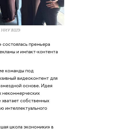
ра НИУ ВШЭ
» состоялась премьера
екламы и импакт-контента
ие команды под
юзивный видеоконтент для
озмездной основе. Идея
их некоммерческих
не хватает собственных
тью интеллектуального
шая школа экономики» в