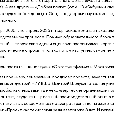
ая эмоция» (от благотворительного фонда «Место силы» 
). А два других — «Добрая полка» (от АНО «Бабушкин клу
рак будет побежден» (от Фонда поддержки научных исслед
ионного.
ря 2025 г. по апрель 2026 г. творческие команды находил
одственном процессе. Помимо образовательного блока п
тный — творческие идеи и сценарии просеивались через
ологические опросы, и только потом наступило самое ин
шн.
ры проекта — киностудия «Союзмультфильм» и Московски
ая премьеру, генеральный продюсер проекта, заместител
вных индустрий НИУ ВШЭ Дмитрий Шелухин отметил уник
роба» как площадки, где некоммерческие организации п
онтент, студенты — реальный производственный опыт, а
ют звучать в современном медиапространстве на языке к
ы: «Проект как технология развивается уже 8 лет. И кажды