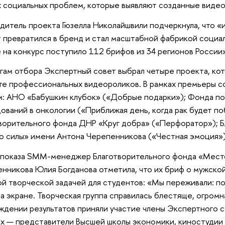
 социальных проблем, которые выявляют созданные видео
дитель проекта Гюзелла Николайшвили подчеркнула, что «
 превратился в бренд и стал масштабной фабрикой социал
 на конкурс поступило 112 брифов из 34 регионов России»
гам отбора Экспертный совет выбрал четыре проекта, кот
е профессиональных видеороликов. В рамках премьеры со
: АНО «Бабушкин клубок» («Добрые подарки»); Фонда п
ований в онкологии («Приближая день, когда рак будет п
ворительного фонда ДНР «Круг добра» («Перфоратор»); 
 силы» имени Антона Черепенникова («Честная эмоция»
показа SMM-менеджер Благотворительного фонда «Мест
нникова Юлия Богданова отметила, что их бриф о мужско
й творческой задачей для студентов: «Мы переживали: по
а экране. Творческая группа справилась блестяще, огромн
ждении результатов приняли участие члены Экспертного с
х — представители Высшей школы экономики, киностудии