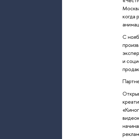
«Честн
Москва
когда 
анимац
С нояб
произв
экспер
и соци
продак
Партне
Открыв
креати
«Киноп
видеок
начина
реклам