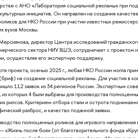
рстве с АНО «Лаборатория социальной рекламы» при по
культурных инициатив. Он направлен на создание качеств
оликов для НКО России при участии известных режиссеро
х вузов Москвы.
Мерсиянова, директор Центра исследований гражданског
ерческого сектора НИУ ВШЭ, сотрудничает с проектом н
и, осуществляя его экспертную поддержку.
рте проекта, осенью 2025 г., любая НКО России могла прин
 (бриф) на создание социальной рекламы. Для участия в 
ишло 112 заявок из 34 регионов России. Экспертным сов
, из которых 4 были выбраны для производства полноценны
их рилсов. Критерием отбора стали и острота поднимаем
фический разброс, и качество поданной заявки.
зводство полноценных роликов для игрового направления 
— «Жизнь после боя» (от благотворительного фонда «Кру