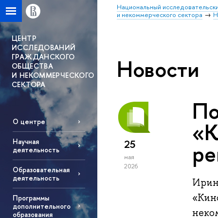
Национальный исследовательски
и некоммерческого сектора
Н
ЦЕНТР
ИССЛЕДОВАНИЙ
ГРАЖДАНСКОГО
Новости
ОБЩЕСТВА
И НЕКОММЕРЧЕСКОГО
СЕКТОРА
По
О центре
«К
Научная
25
ре
деятельность
мая
2026
Образовательная
деятельность
Ирин
«Кин
Программы
дополнительного
неком
образования