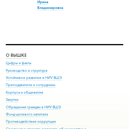
Ирина
Владимировна
О ВЫШКЕ
ОБ
Цифры и факты
Ли
Руководство и структура
Дов
Устойчивое развитие в НИУ ВШЭ
Ол
Преподаватели и сотрудники
При
Корпуса и общежития
Вы
Закупки
При
Обращения граждан в НИУ ВШЭ
Ас
Фонд целевого капитала
До
Противодействие коррупции
Цен
Сведения о доходах, расходах, об имуществе и
Би