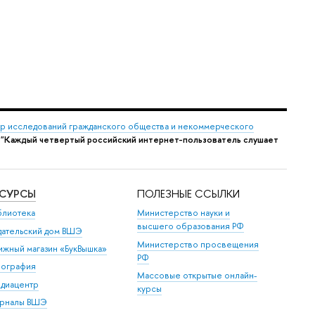
р исследований гражданского общества и некоммерческого
"Каждый четвертый российский интернет-пользователь слушает
ЕСУРСЫ
ПОЛЕЗНЫЕ ССЫЛКИ
блиотека
Министерство науки и
высшего образования РФ
дательский дом ВШЭ
Министерство просвещения
ижный магазин «БукВышка»
РФ
пография
Массовые открытые онлайн-
диацентр
курсы
рналы ВШЭ