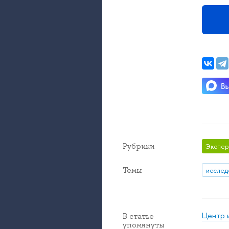
Рубрики
Экспер
Темы
исслед
Центр 
В статье
упомянуты