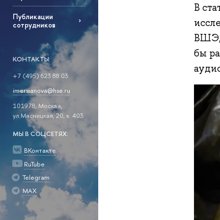
В ста
Публикации
иссл
сотрудников
ВШЭ,
бы р
КОНТАКТЫ:
ауди
+7 (495) 623 88 03
imersianova@hse.ru
101978, Москва,
ул.Мясницкая, 20, к. 403
МЫ В СОЦСЕТЯХ:
ВКонтакте
RuTube
Telegram
MAX