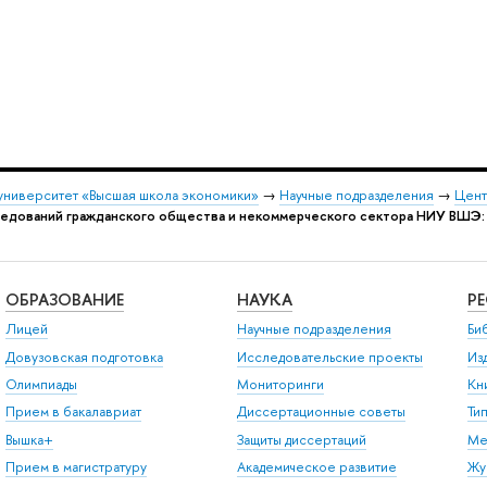
университет «Высшая школа экономики»
→
Научные подразделения
→
Цент
едований гражданского общества и некоммерческого сектора НИУ ВШЭ: 
ОБРАЗОВАНИЕ
НАУКА
Р
Лицей
Научные подразделения
Би
Довузовская подготовка
Исследовательские проекты
Из
Олимпиады
Мониторинги
Кн
Прием в бакалавриат
Диссертационные советы
Ти
Вышка+
Защиты диссертаций
Ме
Прием в магистратуру
Академическое развитие
Жу