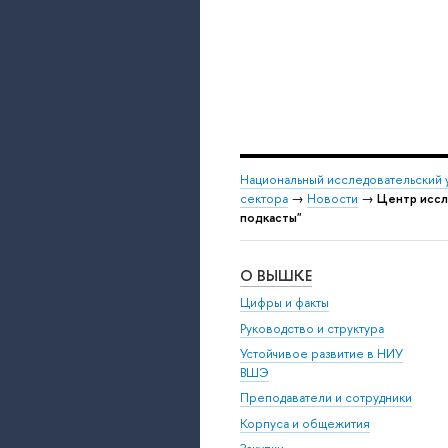
Национальный исследовательский 
сектора
→
Новости
→
Центр иссл
подкасты"
О ВЫШКЕ
Цифры и факты
Руководство и структура
Устойчивое развитие в НИУ
ВШЭ
Преподаватели и сотрудники
Корпуса и общежития