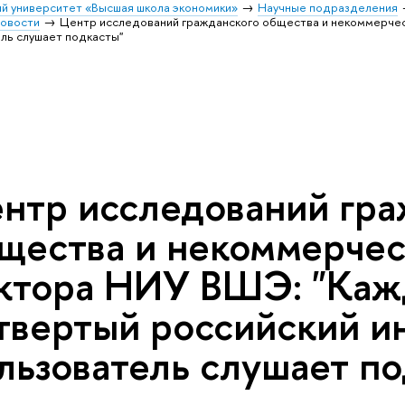
й университет «Высшая школа экономики»
Научные подразделения
овости
Центр исследований гражданского общества и некоммерче
ль слушает подкасты"
нтр исследований гра
щества и некоммерчес
ктора НИУ ВШЭ: "Ка
твертый российский и
льзователь слушает п