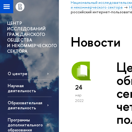
Национальный исследовательски
и некоммерческого сектора
Н
российский интернет-пользовате
ЦЕНТР
ИССЛЕДОВАНИЙ
ГРАЖДАНСКОГО
Новости
ОБЩЕСТВА
И НЕКОММЕРЧЕСКОГО
СЕКТОРА
Це
О центре
об
Научная
24
се
деятельность
мар
че
2022
Образовательная
деятельность
по
Программы
дополнительного
образования