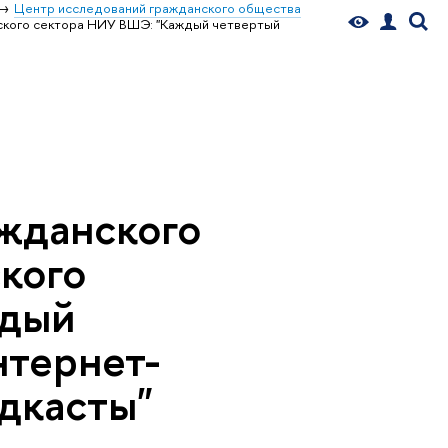
Центр исследований гражданского общества
ского сектора НИУ ВШЭ: "Каждый четвертый
жданского
кого
ждый
нтернет-
одкасты"