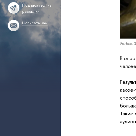
Подписаться на
рассылки
Написать нам
Forbes, 
В опро
челове
Резуль
какое-
способ
больше
Таким 
аудиоп