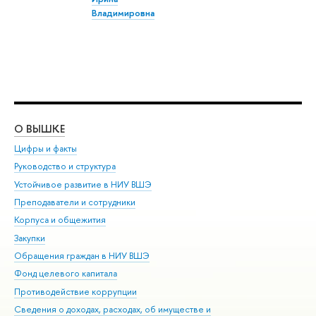
Владимировна
О ВЫШКЕ
ОБ
Цифры и факты
Ли
Руководство и структура
Дов
Устойчивое развитие в НИУ ВШЭ
Ол
Преподаватели и сотрудники
При
Корпуса и общежития
Вы
Закупки
При
Обращения граждан в НИУ ВШЭ
Ас
Фонд целевого капитала
До
Противодействие коррупции
Цен
Сведения о доходах, расходах, об имуществе и
Би