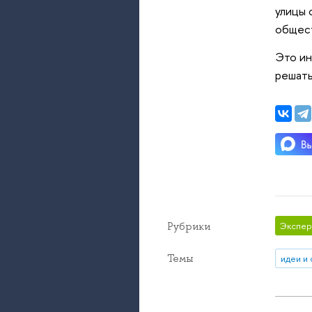
улицы 
общест
Это ин
решать
Рубрики
Экспер
Темы
идеи и