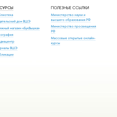
ЕСУРСЫ
ПОЛЕЗНЫЕ ССЫЛКИ
блиотека
Министерство науки и
высшего образования РФ
дательский дом ВШЭ
Министерство просвещения
ижный магазин «БукВышка»
РФ
пография
Массовые открытые онлайн-
диацентр
курсы
рналы ВШЭ
бликации