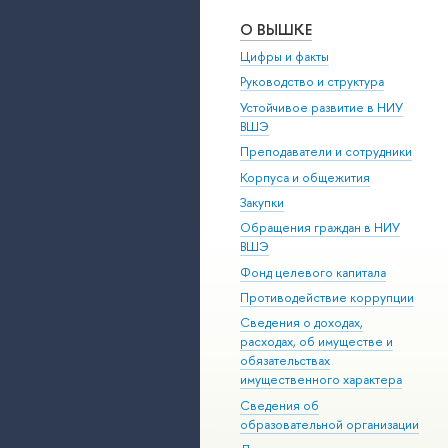
О ВЫШКЕ
Цифры и факты
Руководство и структура
Устойчивое развитие в НИУ
ВШЭ
Преподаватели и сотрудники
Корпуса и общежития
Закупки
Обращения граждан в НИУ
ВШЭ
Фонд целевого капитала
Противодействие коррупции
Сведения о доходах,
расходах, об имуществе и
обязательствах
имущественного характера
Сведения об
образовательной организации