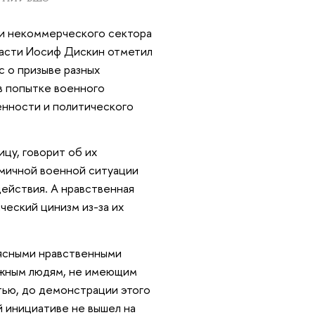
 и некоммерческого сектора
асти Иосиф Дискин отметил
с о призыве разных
 в попытке военного
енности и политического
ицу, говорит об их
амичной военной ситуации
ействия. А нравственная
ческий цинизм из-за их
 ясными нравственными
ужным людям, не имеющим
стью, до демонстрации этого
й инициативе не вышел на