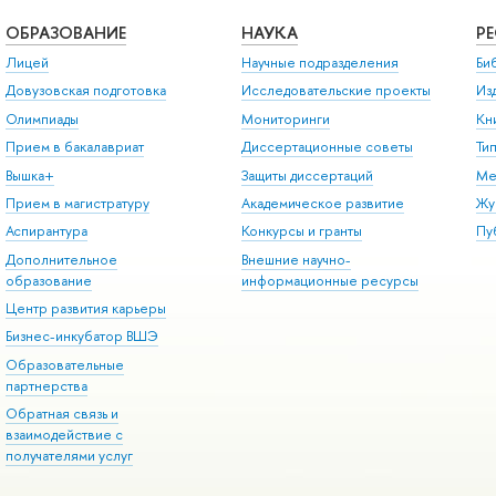
ОБРАЗОВАНИЕ
НАУКА
Р
Лицей
Научные подразделения
Би
Довузовская подготовка
Исследовательские проекты
Из
Олимпиады
Мониторинги
Кн
Прием в бакалавриат
Диссертационные советы
Ти
Вышка+
Защиты диссертаций
Ме
Прием в магистратуру
Академическое развитие
Жу
Аспирантура
Конкурсы и гранты
Пу
Дополнительное
Внешние научно-
образование
информационные ресурсы
Центр развития карьеры
Бизнес-инкубатор ВШЭ
Образовательные
партнерства
Обратная связь и
взаимодействие с
получателями услуг