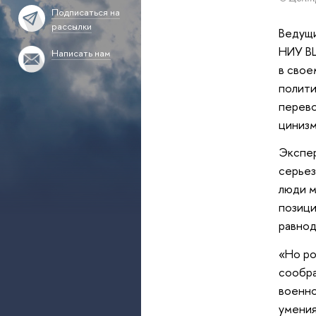
Подписаться на
рассылки
Ведущи
НИУ В
Написать нам
в свое
полити
перево
цинизм
Экспер
серьез
люди м
позици
равнод
«Но ро
сообра
военно
умения