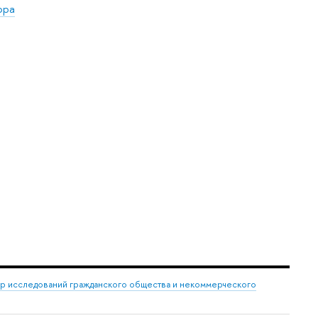
ора
р исследований гражданского общества и некоммерческого