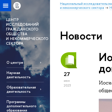
Национальный исследовательски
и некоммерческого сектора
Н
ЦЕНТР
ИССЛЕДОВАНИЙ
ГРАЖДАНСКОГО
Новости
ОБЩЕСТВА
И НЕКОММЕРЧЕСКОГО
СЕКТОРА
Ио
О центре
до
Научная
27
деятельность
июн
Иоси
2023
Образовательная
обще
деятельность
Программы
дополнительного
образования