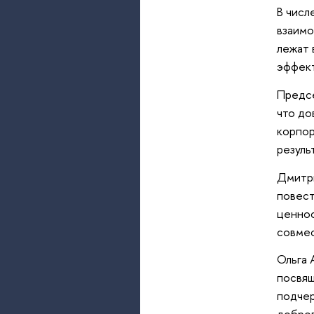
В числ
взаимо
лежат 
эффект
Предсе
что до
корпор
резуль
Дмитри
повест
ценнос
совмес
Ольга 
посвя
подчер
добров