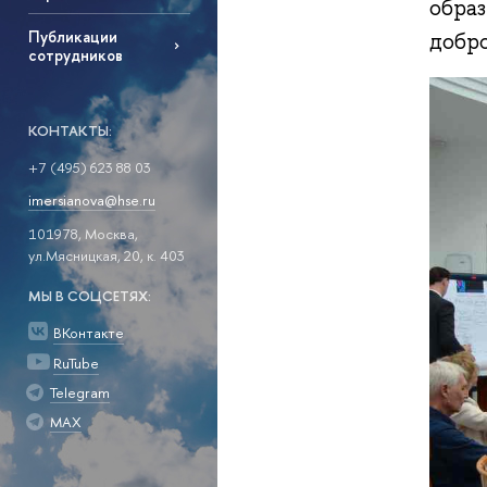
обра
Публикации
добр
сотрудников
КОНТАКТЫ:
+7 (495) 623 88 03
imersianova@hse.ru
101978, Москва,
ул.Мясницкая, 20, к. 403
МЫ В СОЦСЕТЯХ:
ВКонтакте
RuTube
Telegram
MAX