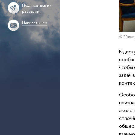
Подписаться на
рассылки
Написать нам
© Центр
В диск
сообще
чтобы 
задач 
контек
Особое
призна
эколог
сплочё
общест
взаим