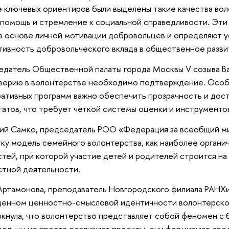
е ключевых ориентиров были выделены такие качества вол
помощь и стремление к социальной справедливости. Эти 
в основе личной мотивации добровольцев и определяют у
ивность добровольческого вклада в общественное разви
датель Общественной палаты города Москвы V созыва Ва
верию в волонтерстве необходимо подтверждение. Особ
ативных программ важно обеспечить прозрачность и дос
татов, что требует чёткой системы оценки и инструменто
й Самко, председатель РОО «Федерация за всеобщий ми
ку модель семейного волонтерства, как наиболее органи
тей, при которой участие детей и родителей строится на
тной деятельности.
Артамонова, преподаватель Новгородского филиала РАНХи
щенном ценностно-смысловой идентичности волонтерско
кнула, что волонтерство представляет собой феномен с 
ольцы не просто реализуют проекты, они формируют сред