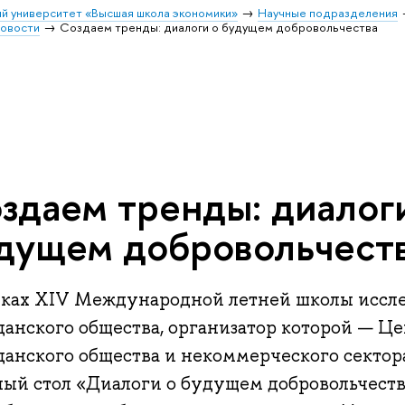
й университет «Высшая школа экономики»
Научные подразделения
овости
Создаем тренды: диалоги о будущем добровольчества
здаем тренды: диалог
дущем добровольчест
мках XIV Международной летней школы иссл
данского общества, организатор которой — Ц
данского общества и некоммерческого секто
лый стол «Диалоги о будущем добровольчеств