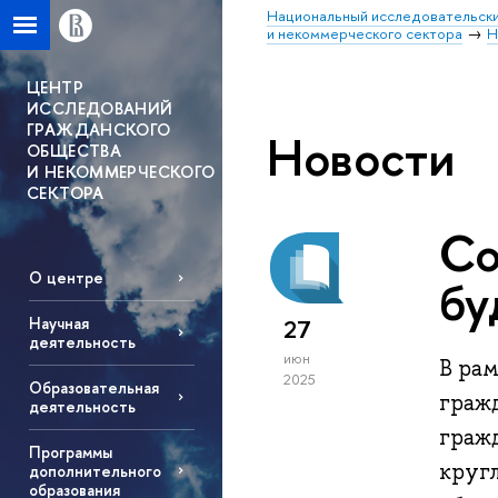
Национальный исследовательски
и некоммерческого сектора
Н
ЦЕНТР
ИССЛЕДОВАНИЙ
ГРАЖДАНСКОГО
Новости
ОБЩЕСТВА
И НЕКОММЕРЧЕСКОГО
СЕКТОРА
Со
О центре
бу
Научная
27
деятельность
июн
В ра
2025
Образовательная
граж
деятельность
граж
Программы
круг
дополнительного
образования