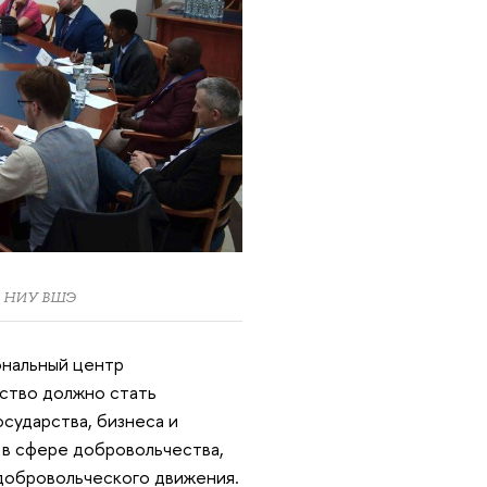
ра НИУ ВШЭ
ональный центр
рство должно стать
сударства, бизнеса и
 в сфере добровольчества,
добровольческого движения.