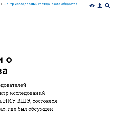
Центр исследований гражданского общества
и о
ва
едователей
ентр исследований
ра НИУ ВШЭ, состоялся
а», где был обсужден