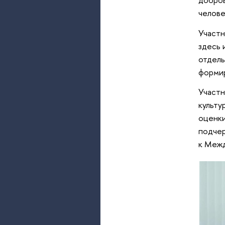
челове
Участн
здесь 
отдель
формир
Участн
культу
оценки
подчер
к Межд