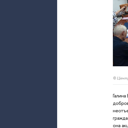
© Центр
Галина
добров
неотъе
гражда
она ак