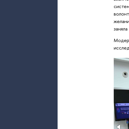
систем
волонт
желани
заняла
Модера
исслед