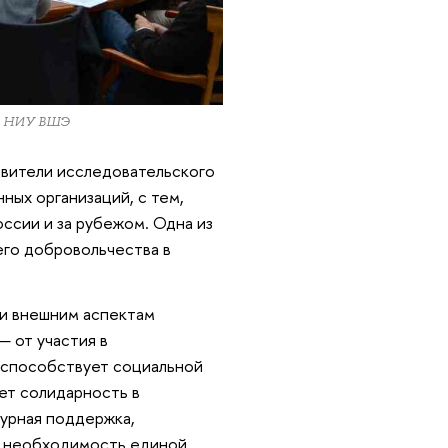
ра НИУ ВШЭ
авители исследовательского
ных организаций, с тем,
ссии и за рубежом. Одна из
его добровольчества в
 и внешним аспектам
— от участия в
 способствует социальной
ет солидарность в
урная поддержка,
и необходимость единой