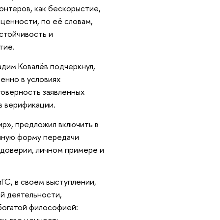
онтеров, как бескорыстие,
ценности, по её словам,
стойчивость и
тие.
дим Ковалёв подчеркнул,
енно в условиях
товерность заявленных
в верификации.
р», предложил включить в
чную форму передачи
 доверии, личном примере и
ГС, в своем выступлении,
й деятельности,
богатой философией:
у, где ценность