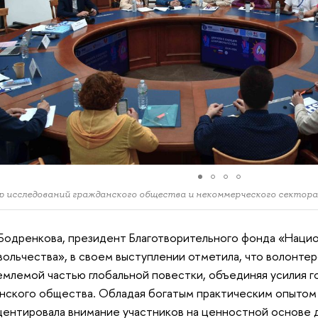
 исследований гражданского общества и некоммерческого секто
 Бодренкова, президент Благотворительного фонда «Наци
ольчества», в своем выступлении отметила, что волонте
млемой частью глобальной повестки, объединяя усилия го
нского общества. Обладая богатым практическим опытом
центировала внимание участников на ценностной основе 