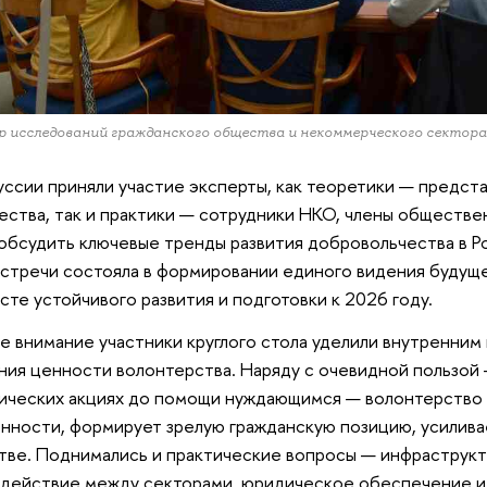
 исследований гражданского общества и некоммерческого секто
уссии приняли участие эксперты, как теоретики — предст
ства, так и практики — сотрудники НКО, члены обществен
обсудить ключевые тренды развития добровольчества в Ро
встречи состояла в формировании единого видения будущ
сте устойчивого развития и подготовки к 2026 году.
 внимание участники круглого стола уделили внутренним
ния ценности волонтерства. Наряду с очевидной пользой 
ических акциях до помощи нуждающимся — волонтерство
нности, формирует зрелую гражданскую позицию, усилива
ве. Поднимались и практические вопросы — инфраструкт
одействие между секторами, юридическое обеспечение 