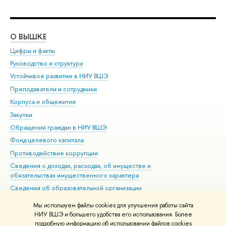
О ВЫШКЕ
ОБ
Цифры и факты
Ли
Руководство и структура
Дов
Устойчивое развитие в НИУ ВШЭ
Ол
Преподаватели и сотрудники
При
Корпуса и общежития
Вы
Закупки
При
Обращения граждан в НИУ ВШЭ
Ас
Фонд целевого капитала
До
Противодействие коррупции
Цен
Сведения о доходах, расходах, об имуществе и
Би
обязательствах имущественного характера
Об
Сведения об образовательной организации
Обр
Людям с ограниченными возможностями здоровья
Мы используем файлы cookies для улучшения работы сайта
Единая платежная страница
НИУ ВШЭ и большего удобства его использования. Более
подробную информацию об использовании файлов cookies