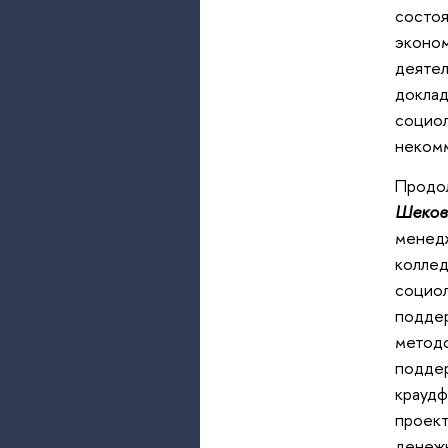
состоя
эконом
деятел
доклад
социол
неком
Продол
Шеков
менед
колле
социол
поддер
методо
поддер
краудф
проект
денежн