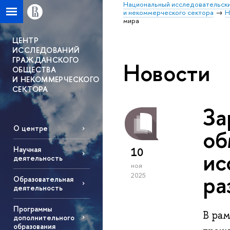
Национальный исследовательски
и некоммерческого сектора
Н
мира
ЦЕНТР
ИССЛЕДОВАНИЙ
ГРАЖДАНСКОГО
Новости
ОБЩЕСТВА
И НЕКОММЕРЧЕСКОГО
СЕКТОРА
За
О центре
об
Научная
10
ис
деятельность
ноя
ра
2025
Образовательная
деятельность
Программы
В ра
дополнительного
образования