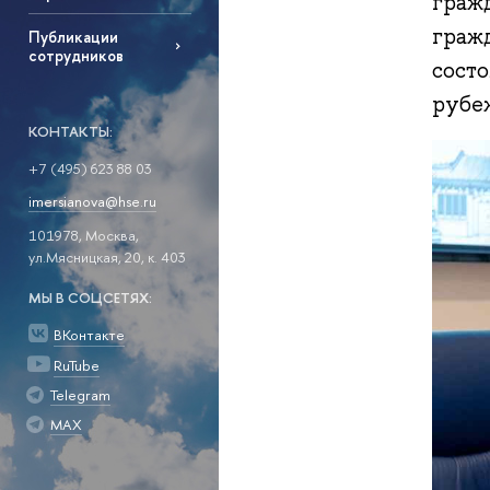
граж
граж
Публикации
сотрудников
сост
рубе
КОНТАКТЫ:
+7 (495) 623 88 03
imersianova@hse.ru
101978, Москва,
ул.Мясницкая, 20, к. 403
МЫ В СОЦСЕТЯХ:
ВКонтакте
RuTube
Telegram
MAX