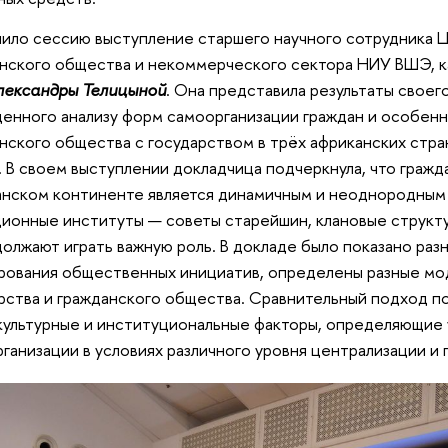
ило сессию выступление старшего научного сотрудника 
нского общества и некоммерческого сектора НИУ ВШЭ, к
лександры Телицыной
. Она представила результаты своег
енного анализу форм самоорганизации граждан и особен
нского общества с государством в трёх африканских стр
. В своем выступлении докладчица подчеркнула, что граж
нском континенте является динамичным и неоднородным 
ионные институты — советы старейшин, клановые структу
олжают играть важную роль. В докладе было показано раз
ования общественных инициатив, определены разные мо
рства и гражданского общества. Сравнительный подход п
ультурные и институциональные факторы, определяющие 
ганизации в условиях различного уровня централизации и