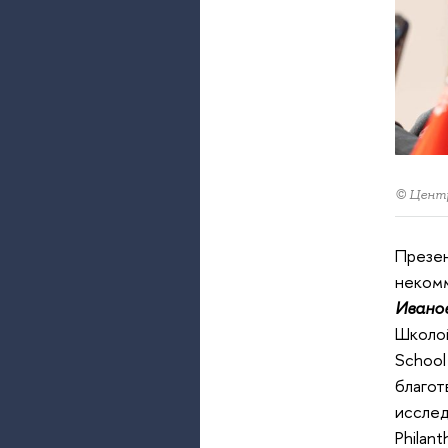
© Центр
Презен
некомм
Ивано
Школой
School
благот
исслед
Philan