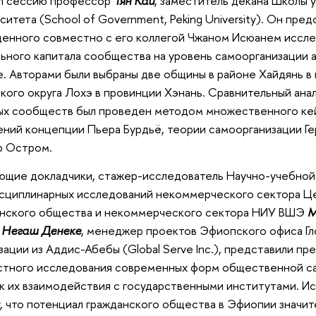
л сессию профессор
Тян Кай
, заместитель декана Школы 
ситета (School of Government, Peking University). Он пред
енного совместно с его коллегой Чжаном Исюанем иссле
ьного капитала сообщества на уровень самоорганизации
е. Авторами были выбраны две общины в районе Хайдянь в
кого округа Лохэ в провинции Хэнань. Сравнительный ана
х сообществ был проведен методом множественного кей
ний концепции Пьера Бурдьё, теории самоорганизации Ге
р Остром.
щие докладчики, стажер-исследователь Научно-учебной
сциплинарных исследований некоммерческого сектора Ц
анского общества и некоммерческого сектора НИУ ВШЭ
М
у Негаш Денеке
, менеджер проектов Эфиопского офиса Г
зации из Аддис-Абебы (Global Serve Inc.), представили п
тного исследования современных форм общественной са
к их взаимодействия с государственными институтами. И
, что потенциал гражданского общества в Эфиопии значит