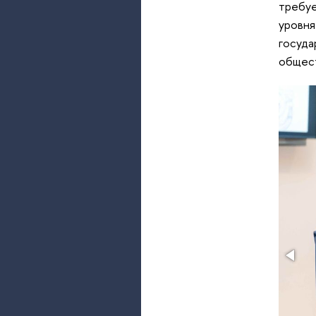
требуе
уровня
госуда
общест