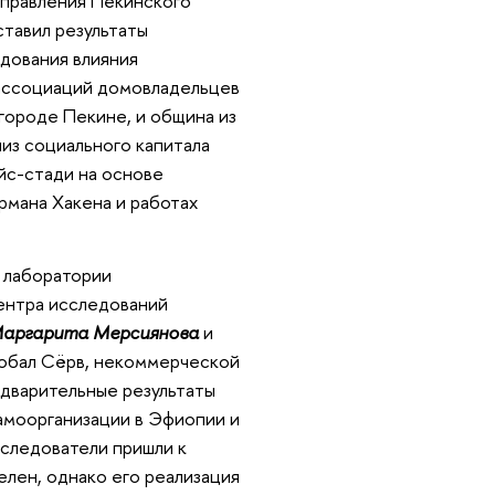
управления Пекинского
ставил результаты
дования влияния
 ассоциаций домовладельцев
 городе Пекине, и община из
лиз социального капитала
с-стади на основе
рмана Хакена и работах
 лаборатории
ентра исследований
аргарита Мерсиянова
и
лобал Сёрв, некоммерческой
редварительные результаты
моорганизации в Эфиопии и
сследователи пришли к
елен, однако его реализация