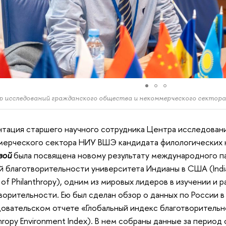
 исследований гражданского общества и некоммерческого секто
тация старшего научного сотрудника Центра исследован
ерческого сектора НИУ ВШЭ кандидата филологических 
вой
была посвящена новому результату международного п
 благотворительности университета Индианы в США (Indiana U
 of Philanthropy), одним из мировых лидеров в изучении и 
ворительности. Ею был сделан обзор о данных по России 
овательском отчете «Глобальный индекс благотворительн
thropy Environment Index). В нем собраны данные за период