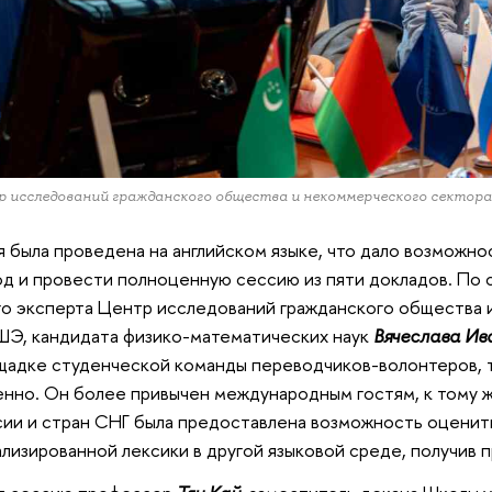
 исследований гражданского общества и некоммерческого секто
 была проведена на английском языке, что дало возможно
д и провести полноценную сессию из пяти докладов. По 
го эксперта Центр исследований гражданского общества
Э, кандидата физико-математических наук
Вячеслава Ив
щадке студенческой команды переводчиков-волонтеров, 
нно. Он более привычен международным гостям, к тому 
сии и стран СНГ была предоставлена возможность оценить
лизированной лексики в другой языковой среде, получив п