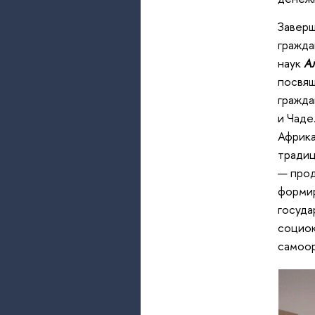
Заверш
гражда
наук
А
посвящ
гражда
и Чаде
Африка
традиц
— прод
формир
госуда
социок
самоор