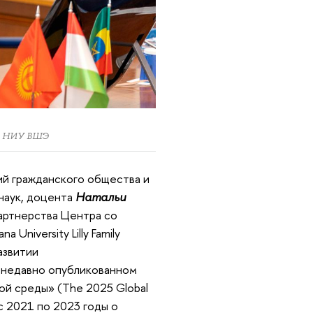
ра НИУ ВШЭ
ий гражданского общества и
наук, доцента
Натальи
артнерства Центра со
niversity Lilly Family
развитии
в недавно опубликованном
ой среды» (The 2025 Global
 с 2021 по 2023 годы о