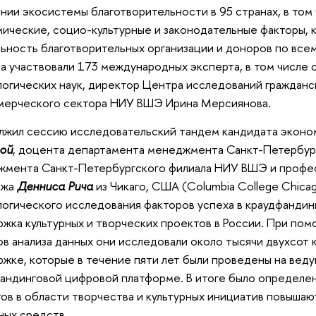
нии экосистемы благотворительности в 95 странах, в то
ические, социо-культурные и законодательные факторы, 
ьность благотворительных организации и доноров по всем
а участвовали 173 международных эксперта, в том числе 
огических наук, директор Центра исследований гражданс
мерческого сектора НИУ ВШЭ Ирина Мерсиянова.
жил сессию исследовательский тандем кандидата эконо
ой
, доцента департамента менеджмента Санкт-Петербур
жмента Санкт-Петербургского филиала НИУ ВШЭ и профе
джа
Денниса Рича
из Чикаго, США (Columbia College Chica
огического исследования факторов успеха в краудфандинг
жка культурных и творческих проектов в России. При по
в анализа данных они исследовали около тысячи двухсот
жке, которые в течение пяти лет были проведены на вед
андинговой цифровой платформе. В итоге было определено
ов в области творчества и культурных инициатив повышаю
ых средств.