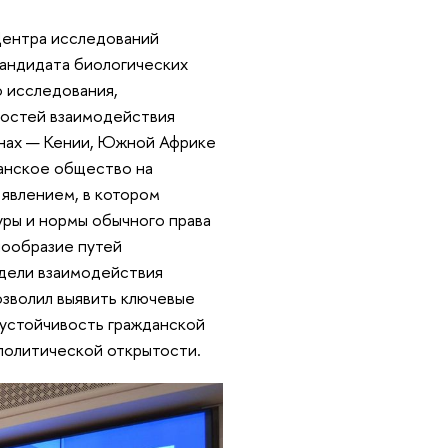
Центра исследований
андидата биологических
о исследования,
ностей взаимодействия
анах — Кении, Южной Африке
данское общество на
явлением, в котором
ры и нормы обычного права
нообразие путей
дели взаимодействия
озволил выявить ключевые
устойчивость гражданской
 политической открытости.