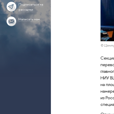
Подписаться на
рассылки
Написать нам
© Центр
Секция
перево
главно
НИУ ВШ
на пло
намере
из Рос
специа