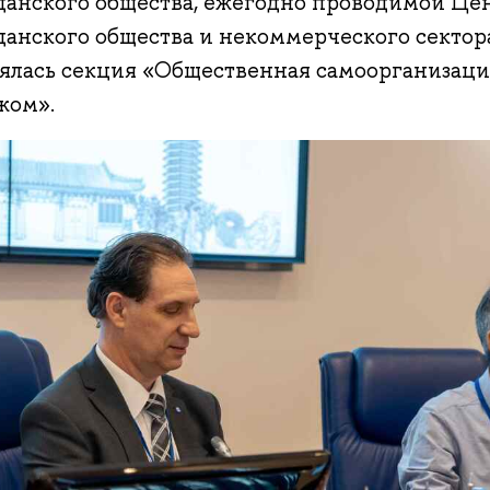
данского общества, ежегодно проводимой Це
данского общества и некоммерческого секто
оялась секция «Общественная самоорганизация
жом».