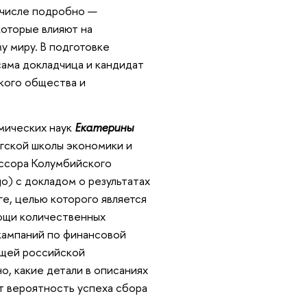
м числе подробно —
которые влияют на
у миру. В подготовке
сама докладчица и кандидат
кого общества и
мических наук
Екатерины
гской школы экономики и
ссора Колумбийского
go) с докладом о результатах
е, целью которого является
мощи количественных
 кампаний по финансовой
ущей российской
, какие детали в описаниях
т вероятность успеха сбора