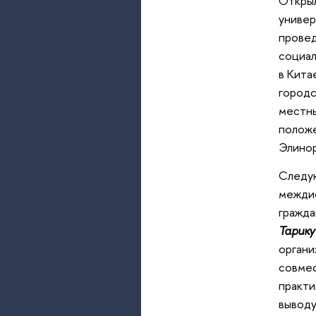
Откры
универ
провед
социал
в Кита
городс
местны
положе
Элино
Следую
межди
гражд
Тарик
органи
совмес
практи
выводу