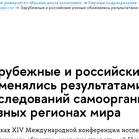
й университет «Высшая школа экономики»
Научные подразделения
овости
Зарубежные и российские ученые обменялись результатами 
рубежные и российски
менялись результатам
следований самоорган
зных регионах мира
мках XIV Международной конференции иссле