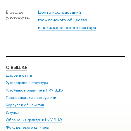
Центр исследований
В статье
упомянуты
гражданского общества
и некоммерческого сектора
О ВЫШКЕ
ОБ
Цифры и факты
Ли
Руководство и структура
Дов
Устойчивое развитие в НИУ ВШЭ
Ол
Преподаватели и сотрудники
При
Корпуса и общежития
Вы
Закупки
При
Обращения граждан в НИУ ВШЭ
Ас
Фонд целевого капитала
До