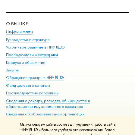
О ВЫШКЕ
ОБ
Цифры и факты
Ли
Руководство и структура
Дов
Устойчивое развитие в НИУ ВШЭ
Ол
Преподаватели и сотрудники
При
Корпуса и общежития
Вы
Закупки
При
Обращения граждан в НИУ ВШЭ
Ас
Фонд целевого капитала
До
Противодействие коррупции
Цен
Сведения о доходах, расходах, об имуществе и
Би
обязательствах имущественного характера
Об
Сведения об образовательной организации
Обр
Людям с ограниченными возможностями здоровья
Мы используем файлы cookies для улучшения работы сайта
Единая платежная страница
НИУ ВШЭ и большего удобства его использования. Более