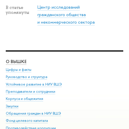
Центр исследований
В статье
упомянуты
гражданского общества
и некоммерческого сектора
О ВЫШКЕ
ОБ
Цифры и факты
Ли
Руководство и структура
Дов
Устойчивое развитие в НИУ ВШЭ
Ол
Преподаватели и сотрудники
При
Корпуса и общежития
Вы
Закупки
При
Обращения граждан в НИУ ВШЭ
Ас
Фонд целевого капитала
До
Противодействие коррупции
Цен